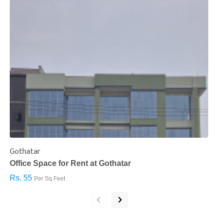
Gothatar
S
Office Space for Rent at Gothatar
H
Rs. 55
R
Per Sq.Feet
‹
›