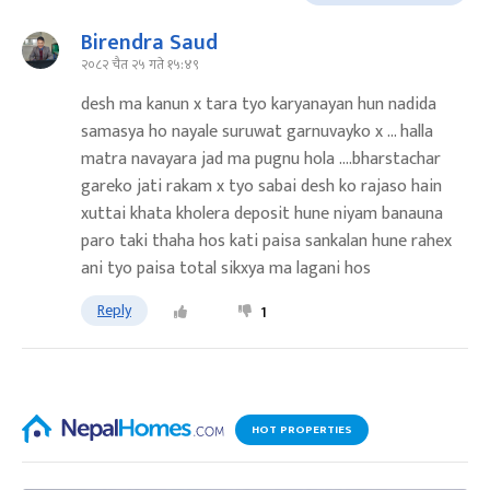
Birendra Saud
२०८२ चैत २५ गते १५:४९
desh ma kanun x tara tyo karyanayan hun nadida
samasya ho nayale suruwat garnuvayko x ... halla
matra navayara jad ma pugnu hola ....bharstachar
gareko jati rakam x tyo sabai desh ko rajaso hain
xuttai khata kholera deposit hune niyam banauna
paro taki thaha hos kati paisa sankalan hune rahex
ani tyo paisa total sikxya ma lagani hos
Reply
1
HOT PROPERTIES