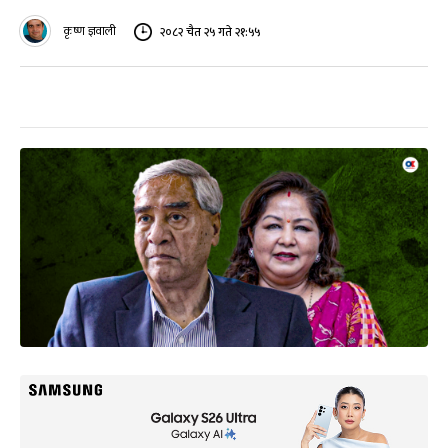
कृष्ण ज्ञवाली
२०८२ चैत २५ गते २१:५५