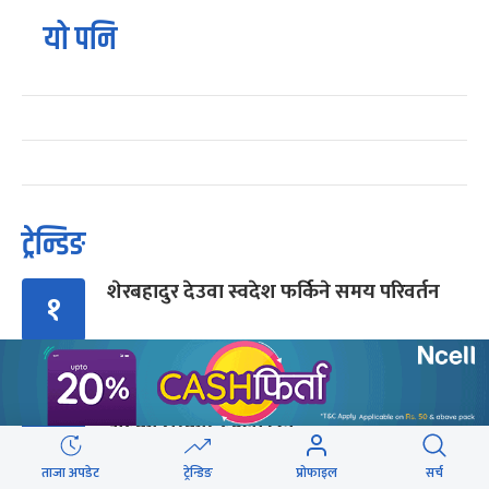
यो पनि
ट्रेन्डिङ
शेरबहादुर देउवा स्वदेश फर्किने समय परिवर्तन
१
बालेनलाई मनीष झाको जवाफ : महान जनादेश
२
पाएको सरकार एक्लो छैन
ताजा अपडेट
ट्रेन्डिङ
प्रोफाइल
सर्च