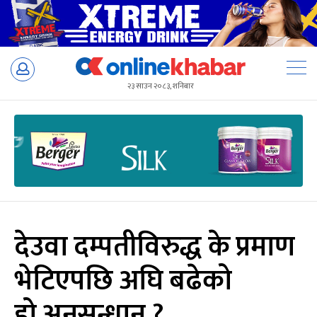
Skip
to
२३ साउन २०८३, शनिबार
content
देउवा दम्पतीविरुद्ध के प्रमाण
भेटिएपछि अघि बढेको
हो अनुसन्धान ?