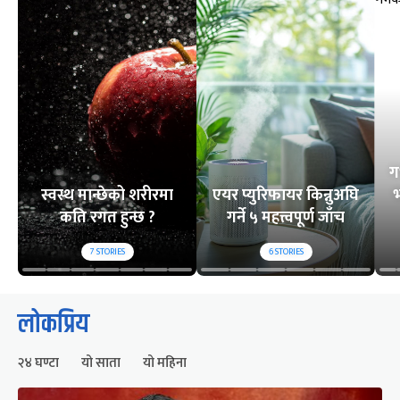
ग
स्वस्थ मान्छेको शरीरमा
एयर प्युरिफायर किन्नुअघि
भ
कति रगत हुन्छ ?
गर्ने ५ महत्त्वपूर्ण जाँच
7
STORIES
6
STORIES
लोकप्रिय
२४ घण्टा
यो साता
यो महिना