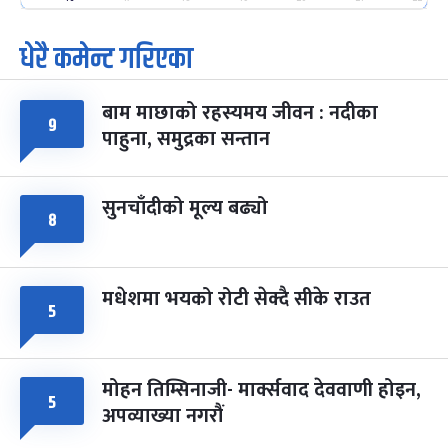
धेरै कमेन्ट गरिएका
पूर्णिमा व्रत
७ महिना बाँकी
७
-
चैत्र ७, २०८३
Mar 21, 2027
आइत
बाम माछाको रहस्यमय जीवन : नदीका
फागुपूर्णिमा
७ महिना बाँकी
८
९
पाहुना, समुद्रका सन्तान
-
चैत्र ८, २०८३
Mar 22, 2027
सोम
सुनचाँदीको मूल्य बढ्यो
८
मधेशमा भयको रोटी सेक्दै सीके राउत
५
मोहन तिम्सिनाजी- मार्क्सवाद देववाणी होइन,
५
अपव्याख्या नगरौं