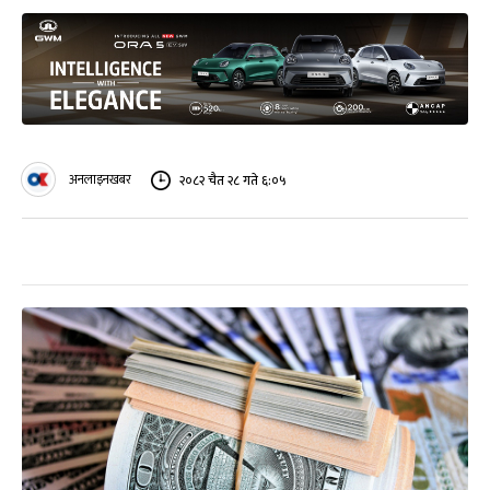
अनलाइनखबर
२०८२ चैत २८ गते ६:०५