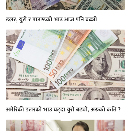
डलर, युरो र पाउण्डको भाउ आज पनि बढ्यो
अमेरिकी डलरको भाउ घट्दा युरो बढ्यो, अरुको कति ?