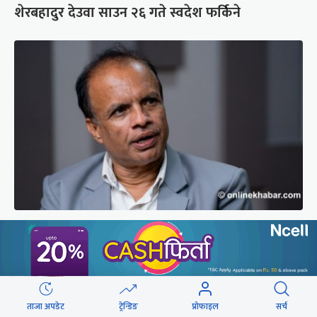
शेरबहादुर देउवा साउन २६ गते स्वदेश फर्किने
‘भेलामा गएकै कारण जनप्रतिनिधिलाई कारबाही हुँदैन’
ताजा अपडेट
ट्रेन्डिङ
प्रोफाइल
सर्च