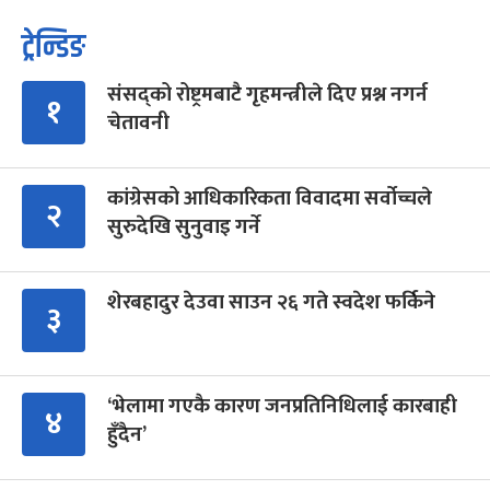
ट्रेन्डिङ
संसद्को रोष्ट्रमबाटै गृहमन्त्रीले दिए प्रश्न नगर्न
१
चेतावनी
कांग्रेसको आधिकारिकता विवादमा सर्वोच्चले
२
सुरुदेखि सुनुवाइ गर्ने
शेरबहादुर देउवा साउन २६ गते स्वदेश फर्किने
३
‘भेलामा गएकै कारण जनप्रतिनिधिलाई कारबाही
४
हुँदैन’