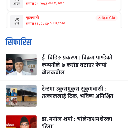
-
असोज २५, २०८३
Oct 11, 2026
आइत
फूलपाती
२ महिना बाँकी
३१
-
असोज ३१ , २०८३
Oct 17, 2026
शनि
कार्तिक सङ्क्रान्ति
२ महिना बाँकी
१
सिफारिस
-
कार्तिक १, २०८३
Oct 18, 2026
आइत
ई–बिडिङ प्रकरण : विक्रम पाण्डेको
महानवमी
२ महिना बाँकी
३
-
कम्पनीले ७ करोड घटाएर फेर्‍यो
कार्तिक ३, २०८३
Oct 20, 2026
मंगल
बोलकबोल
विजयादशमी
२ महिना बाँकी
४
-
कार्तिक ४, २०८३
Oct 21, 2026
बुध
टेन्टमा उकुसमुकुस सुकुमवासी :
तत्काललाई ठिक, भविष्य अनिश्चित
पापा‌ङ्कुशा एकादशी व्रत
२ महिना बाँकी
५
-
कार्तिक ५, २०८३
Oct 22, 2026
बिहि
डा. मनोज शर्मा : चोलेन्द्रशमशेरका
कुकुर तिहार
३ महिना बाँकी
२२
-
कार्तिक २२, २०८३
Nov 8, 2026
आइत
‘हिरा’