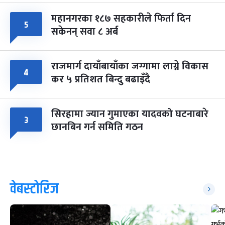
महानगरका १८७ सहकारीले फिर्ता दिन
५
सकेनन् सवा ८ अर्ब
राजमार्ग दायाँबायाँका जग्गामा लाग्ने विकास
४
कर ५ प्रतिशत बिन्दु बढाइँदै
सिरहामा ज्यान गुमाएका यादवको घटनाबारे
३
छानबिन गर्न समिति गठन
वेबस्टोरिज