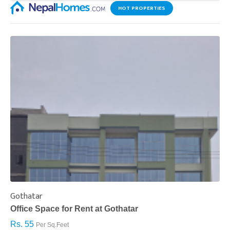
HOT PROPERTIES
Gothatar
S
Office Space for Rent at Gothatar
H
Rs. 55
R
Per Sq.Feet