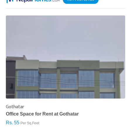
Gothatar
S
Office Space for Rent at Gothatar
H
Rs. 55
R
Per Sq.Feet