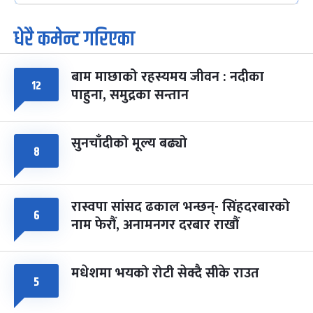
धेरै कमेन्ट गरिएका
पूर्णिमा व्रत
७ महिना बाँकी
७
-
चैत्र ७, २०८३
Mar 21, 2027
आइत
बाम माछाको रहस्यमय जीवन : नदीका
फागुपूर्णिमा
७ महिना बाँकी
८
१२
पाहुना, समुद्रका सन्तान
-
चैत्र ८, २०८३
Mar 22, 2027
सोम
सुनचाँदीको मूल्य बढ्यो
८
रास्वपा सांसद ढकाल भन्छन्- सिंहदरबारको
६
नाम फेरौं, अनामनगर दरबार राखौं
मधेशमा भयको रोटी सेक्दै सीके राउत
५