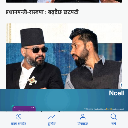
प्रधानमन्त्री-रास्वपा : बढ्दैछ छटपटी
बालुवाटारमा दोस्रोपल्ट पुगे रवि लामिछाने,
प्रधानमन्त्रीसँग ४५ मिनेट कुराकानी
ताजा अपडेट
ट्रेन्डिङ
प्रोफाइल
सर्च