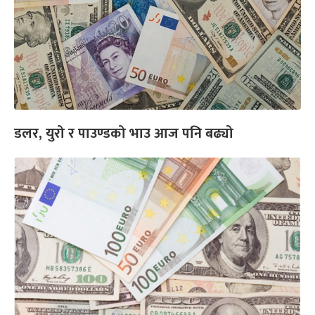
डलर, युरो र पाउण्डको भाउ आज पनि बढ्यो