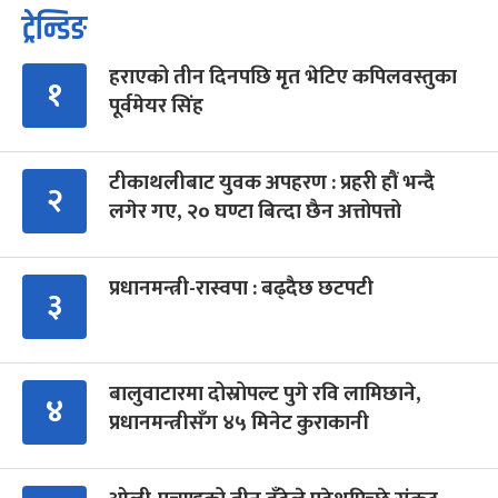
ट्रेन्डिङ
हराएको तीन दिनपछि मृत भेटिए कपिलवस्तुका
१
पूर्वमेयर सिंह
टीकाथलीबाट युवक अपहरण : प्रहरी हौं भन्दै
२
लगेर गए, २० घण्टा बित्दा छैन अत्तोपत्तो
प्रधानमन्त्री-रास्वपा : बढ्दैछ छटपटी
३
बालुवाटारमा दोस्रोपल्ट पुगे रवि लामिछाने,
४
प्रधानमन्त्रीसँग ४५ मिनेट कुराकानी