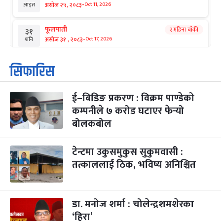
-
असोज २५, २०८३
Oct 11, 2026
आइत
फूलपाती
२ महिना बाँकी
३१
-
असोज ३१ , २०८३
Oct 17, 2026
शनि
कार्तिक सङ्क्रान्ति
२ महिना बाँकी
१
सिफारिस
-
कार्तिक १, २०८३
Oct 18, 2026
आइत
ई–बिडिङ प्रकरण : विक्रम पाण्डेको
महानवमी
२ महिना बाँकी
३
-
कम्पनीले ७ करोड घटाएर फेर्‍यो
कार्तिक ३, २०८३
Oct 20, 2026
मंगल
बोलकबोल
विजयादशमी
२ महिना बाँकी
४
-
कार्तिक ४, २०८३
Oct 21, 2026
बुध
टेन्टमा उकुसमुकुस सुकुमवासी :
तत्काललाई ठिक, भविष्य अनिश्चित
पापा‌ङ्कुशा एकादशी व्रत
२ महिना बाँकी
५
-
कार्तिक ५, २०८३
Oct 22, 2026
बिहि
डा. मनोज शर्मा : चोलेन्द्रशमशेरका
कुकुर तिहार
३ महिना बाँकी
२२
-
कार्तिक २२, २०८३
Nov 8, 2026
आइत
‘हिरा’