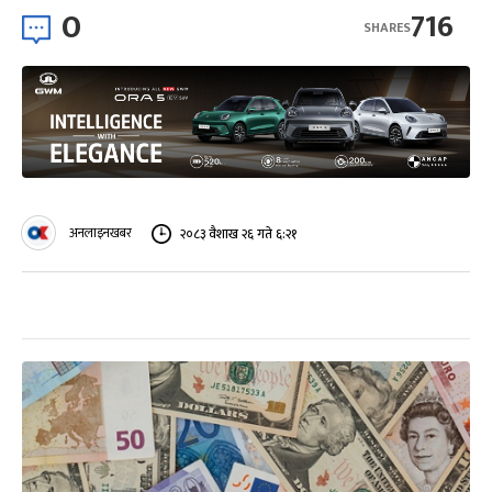
0
716
SHARES
अनलाइनखबर
२०८३ वैशाख २६ गते ६:२१