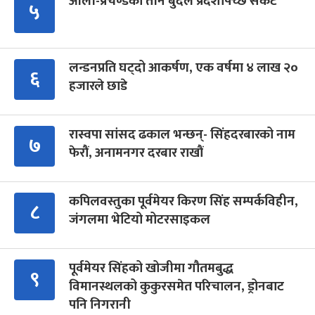
ओली-प्रचण्डको तीन बुँदेले प्रदेशपिच्छे संकट
५
लन्डनप्रति घट्दो आकर्षण, एक वर्षमा ४ लाख २०
६
हजारले छाडे
रास्वपा सांसद ढकाल भन्छन्- सिंहदरबारको नाम
७
फेरौं, अनामनगर दरबार राखौं
कपिलवस्तुका पूर्वमेयर किरण सिंह सम्पर्कविहीन,
८
जंगलमा भेटियो मोटरसाइकल
पूर्वमेयर सिंहको खोजीमा गौतमबुद्ध
९
विमानस्थलको कुकुरसमेत परिचालन, ड्रोनबाट
पनि निगरानी