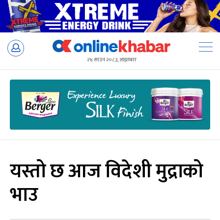
Skip
to
२४ साउन २०८३, आइतबार
content
यस्तो छ आज विदेशी मुद्राको
भाउ