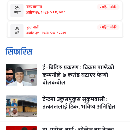
घटस्थापना
२ महिना बाँकी
२५
-
असोज २५, २०८३
Oct 11, 2026
आइत
फूलपाती
२ महिना बाँकी
३१
-
असोज ३१ , २०८३
Oct 17, 2026
शनि
कार्तिक सङ्क्रान्ति
२ महिना बाँकी
१
सिफारिस
-
कार्तिक १, २०८३
Oct 18, 2026
आइत
ई–बिडिङ प्रकरण : विक्रम पाण्डेको
महानवमी
२ महिना बाँकी
३
-
कम्पनीले ७ करोड घटाएर फेर्‍यो
कार्तिक ३, २०८३
Oct 20, 2026
मंगल
बोलकबोल
विजयादशमी
२ महिना बाँकी
४
-
कार्तिक ४, २०८३
Oct 21, 2026
बुध
टेन्टमा उकुसमुकुस सुकुमवासी :
तत्काललाई ठिक, भविष्य अनिश्चित
पापा‌ङ्कुशा एकादशी व्रत
२ महिना बाँकी
५
-
कार्तिक ५, २०८३
Oct 22, 2026
बिहि
डा. मनोज शर्मा : चोलेन्द्रशमशेरका
कुकुर तिहार
३ महिना बाँकी
२२