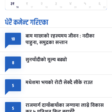
ग्याल्पो ल्होसार
७ महिना बाँकी
२५
३१
१
२
३
४
५
६
-
फाल्गुन २५, २०८३
Mar 9, 2027
मंगल
16
17
18
19
20
21
22
धेरै कमेन्ट गरिएका
पूर्णिमा व्रत
७ महिना बाँकी
७
-
चैत्र ७, २०८३
Mar 21, 2027
आइत
बाम माछाको रहस्यमय जीवन : नदीका
फागुपूर्णिमा
७ महिना बाँकी
८
१०
पाहुना, समुद्रका सन्तान
-
चैत्र ८, २०८३
Mar 22, 2027
सोम
सुनचाँदीको मूल्य बढ्यो
८
मधेशमा भयको रोटी सेक्दै सीके राउत
५
राजमार्ग दायाँबायाँका जग्गामा लाग्ने विकास
५
कर ५ प्रतिशत बिन्दु बढाइँदै