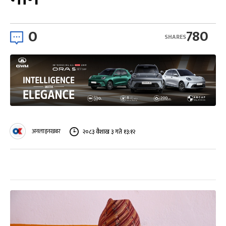
0
780
SHARES
अनलाइनखबर
२०८३ वैशाख ३ गते १३:१२