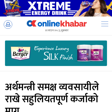
Skip
to
२२ साउन २०८३, शुक्रबार
content
अर्थमन्त्री समक्ष व्यवसायीले
राखे सहुलियतपूर्ण कर्जाको
माग