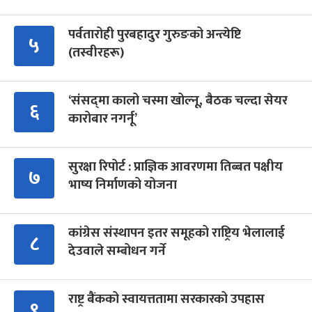
पर्वतारोही पुरबहादुर गुरुङको अन्त्येष्टि
५
(तस्वीरहरू)
‘संसद्‍मा कालो चस्मा खोल्नू, बैठक चल्दा सेयर
६
कारोबार नगर्नू’
सुरक्षा रिपोर्ट : प्राज्ञिक आवरणमा तिब्बत पक्षीय
७
भाष्य निर्माणको योजना
कांग्रेस संस्थापन इतर समूहको राष्ट्रिय भेलालाई
८
देउवाले सम्बोधन गर्ने
राष्ट्र बैंकको स्वायत्ततामा सरकारको उपहास
९