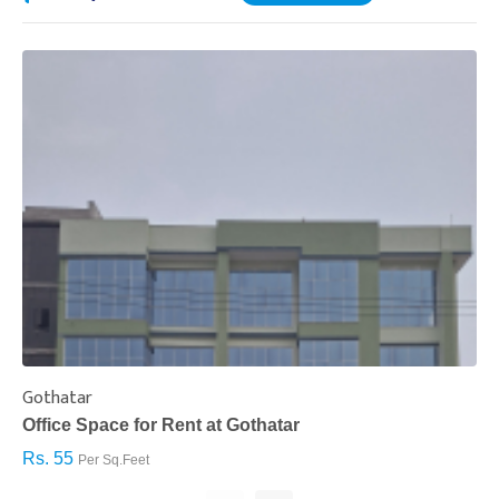
Gothatar
S
Office Space for Rent at Gothatar
H
Rs. 55
R
Per Sq.Feet