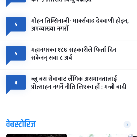
मोहन तिम्सिनाजी- मार्क्सवाद देववाणी होइन,
५
अपव्याख्या नगरौं
महानगरका १८७ सहकारीले फिर्ता दिन
५
सकेनन् सवा ८ अर्ब
ब्लु बस सेवाबाट लैंगिक असमानतालाई
४
प्रोत्साहन नगर्ने नीति लिएका हौं : मन्त्री बादी
वेबस्टोरिज