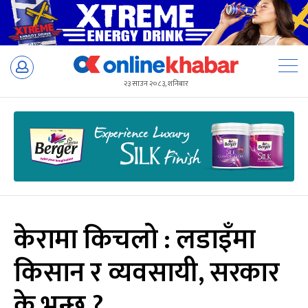
Skip
to
२३ साउन २०८३, शनिबार
content
केरामा किचलो : लडाइँमा
किसान र व्यवसायी, सरकार
के भन्छ ?