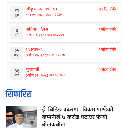
श्रीकृष्ण जन्माष्टमी व्रत
२७ दिन बाँकी
१९
-
भाद्र १९, २०८३
Sep 4, 2026
शुक्र
संविधान दिवस
१ महिना बाँकी
३
-
असोज ३, २०८३
Sep 19, 2026
शनि
घटस्थापना
२ महिना बाँकी
२५
-
असोज २५, २०८३
Oct 11, 2026
आइत
फूलपाती
२ महिना बाँकी
३१
-
असोज ३१ , २०८३
Oct 17, 2026
शनि
कार्तिक सङ्क्रान्ति
२ महिना बाँकी
१
सिफारिस
-
कार्तिक १, २०८३
Oct 18, 2026
आइत
ई–बिडिङ प्रकरण : विक्रम पाण्डेको
महानवमी
२ महिना बाँकी
३
-
कम्पनीले ७ करोड घटाएर फेर्‍यो
कार्तिक ३, २०८३
Oct 20, 2026
मंगल
बोलकबोल