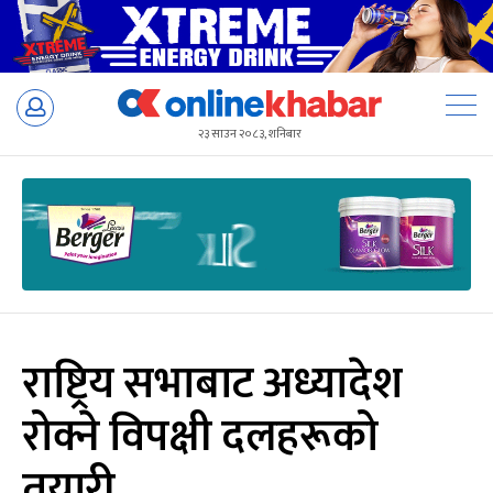
Skip
to
२३ साउन २०८३, शनिबार
content
राष्ट्रिय सभाबाट अध्यादेश
रोक्ने विपक्षी दलहरूको
तयारी