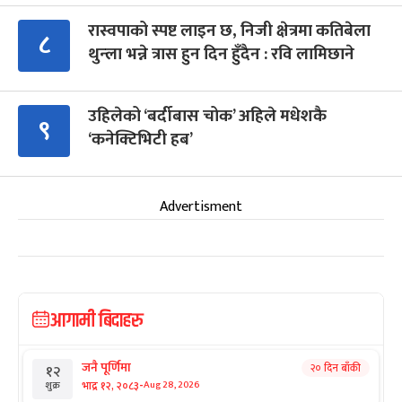
रास्वपाको स्पष्ट लाइन छ, निजी क्षेत्रमा कतिबेला
८
थुन्ला भन्ने त्रास हुन दिन हुँदैन : रवि लामिछाने
उहिलेको ‘बर्दीबास चोक’ अहिले मधेशकै
९
‘कनेक्टिभिटी हब’
Advertisment
आगामी बिदाहरु
जनै पूर्णिमा
२० दिन बाँकी
१२
-
भाद्र १२, २०८३
Aug 28, 2026
शुक्र