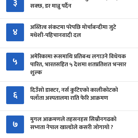
३
सक्छ, डर मान्नु पर्दैन
अस्तित्व संकटमा परेपछि मोर्चाबन्दीमा जुटे
४
मधेशी-पहिचानवादी दल
अमेरिकामा रूसमाथि प्रतिबन्ध लगाउने विधेयक
५
पारित, भारतसहित ५ देशमा शतप्रतिशत भन्सार
शुल्क
दिउँसो डाक्टर, नर्स कुटिएको कालीकोटको
६
पलाँता अस्पतालमा राति फेरि आक्रमण
मुगल आक्रमणले तहसनहस सिम्रौनगढको
७
सभ्यता नेपाल खाल्डोले कसरी जोगायो ?