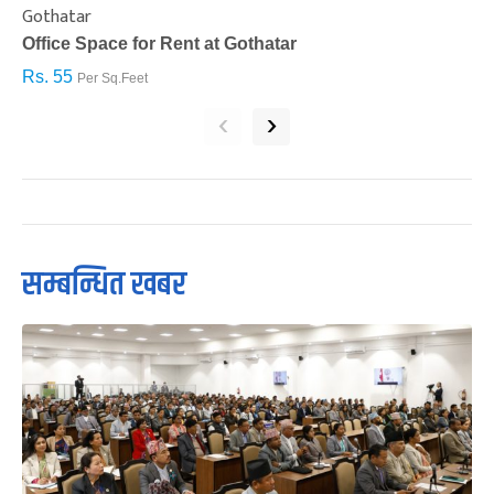
Gothatar
S
Office Space for Rent at Gothatar
H
Rs. 55
R
Per Sq.Feet
‹
›
सम्बन्धित खबर