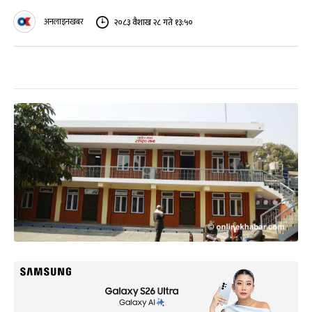
अनलाइनखबर
२०८३ वैशाख २८ गते १३:५०