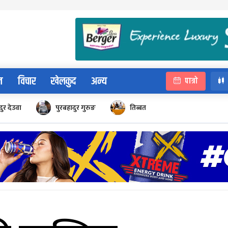
न
विचार
खेलकुद
अन्य
पात्रो
ुर देउवा
पुरबहादुर गुरुङ
तिब्बत