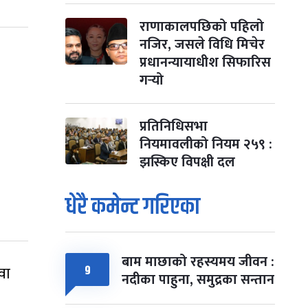
राणाकालपछिको पहिलो
नजिर, जसले विधि मिचेर
प्रधानन्यायाधीश सिफारिस
गर्‍यो
प्रतिनिधिसभा
नियमावलीको नियम २५९ :
झस्किए विपक्षी दल
धेरै कमेन्ट गरिएका
बाम माछाको रहस्यमय जीवन :
वा
९
नदीका पाहुना, समुद्रका सन्तान