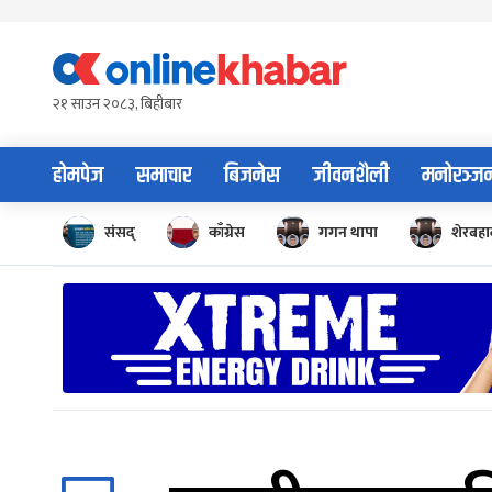
Skip
to
content
२१ साउन २०८३, बिहीबार
होमपेज
समाचार
बिजनेस
जीवनशैली
मनोरञ्ज
संसद्
काँग्रेस
गगन थापा
शेरबहाद