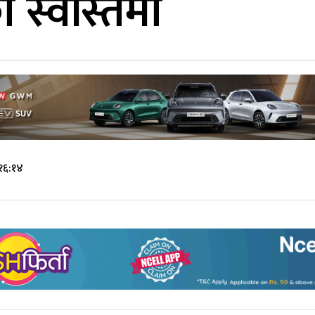
स्वस्तिमा
१६:१४