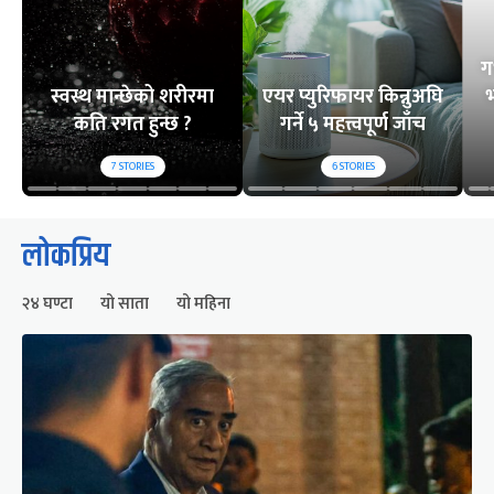
ग
स्वस्थ मान्छेको शरीरमा
एयर प्युरिफायर किन्नुअघि
भ
कति रगत हुन्छ ?
गर्ने ५ महत्त्वपूर्ण जाँच
7
STORIES
6
STORIES
लोकप्रिय
२४ घण्टा
यो साता
यो महिना