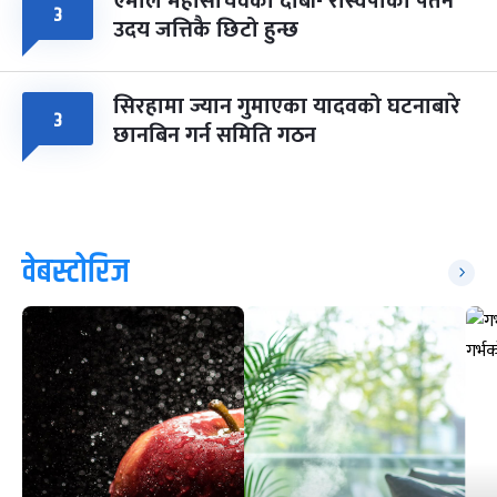
एमाले महासचिवको दाबी- रास्वपाको पतन
३
उदय जत्तिकै छिटो हुन्छ
सिरहामा ज्यान गुमाएका यादवको घटनाबारे
३
छानबिन गर्न समिति गठन
वेबस्टोरिज