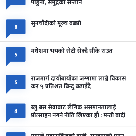
पाहुना, समुद्रका सन्तान
-
चैत्र ८, २०८३
Mar 22, 2027
सोम
सुनचाँदीको मूल्य बढ्यो
८
मधेशमा भयको रोटी सेक्दै सीके राउत
५
राजमार्ग दायाँबायाँका जग्गामा लाग्ने विकास
५
कर ५ प्रतिशत बिन्दु बढाइँदै
ब्लु बस सेवाबाट लैंगिक असमानतालाई
४
प्रोत्साहन नगर्ने नीति लिएका हौं : मन्त्री बादी