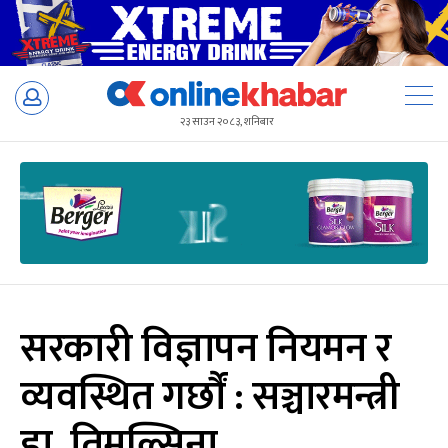
Skip
to
२३ साउन २०८३, शनिबार
content
सरकारी विज्ञापन नियमन र
व्यवस्थित गर्छौं : सञ्चारमन्त्री
डा. तिमल्सिना