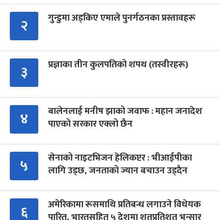
गुन्डुमा अड्किए एमाले पुनर्गठनका प्रस्तावहरू
२
प्रज्ञाका तीन कुलपतिको शपथ (तस्वीरहरू)
३
बालेनलाई मनीष झाको जवाफ : महान जनादेश
४
पाएको सरकार एक्लो छैन
सेनाको नाइटभिजन हेलिकप्टर : भीआईपीका
५
लागि उड्छ, जनताको ज्यान बचाउन उड्दैन
अमेरिकामा रूसमाथि प्रतिबन्ध लगाउने विधेयक
६
पारित, भारतसहित ५ देशमा शतप्रतिशत भन्सार