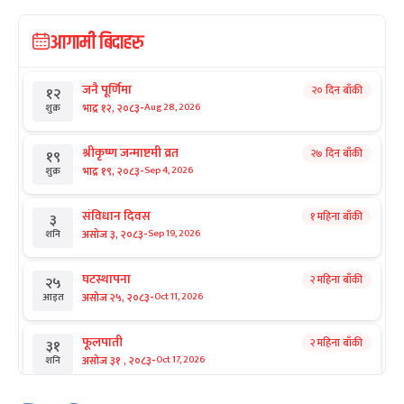
आगामी बिदाहरु
जनै पूर्णिमा
२० दिन बाँकी
१२
-
भाद्र १२, २०८३
Aug 28, 2026
शुक्र
श्रीकृष्ण जन्माष्टमी व्रत
२७ दिन बाँकी
१९
-
भाद्र १९, २०८३
Sep 4, 2026
शुक्र
संविधान दिवस
१ महिना बाँकी
३
-
असोज ३, २०८३
Sep 19, 2026
शनि
घटस्थापना
२ महिना बाँकी
२५
-
असोज २५, २०८३
Oct 11, 2026
आइत
फूलपाती
२ महिना बाँकी
३१
-
असोज ३१ , २०८३
Oct 17, 2026
शनि