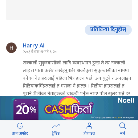
प्रतिक्रिया दिनुहोस्
Harry Ai
२०८३ वैशाख ११ गते ६:२७
सक्कली सुकुम्बासीको लागि व्यवस्थापन हुन्छ तै तर नक्कली
लाइ त पाता कसेर लखेट्नुुपर्छ। अर्कोकुरा सुकुम्बासीका नाममा
वनेका नेताहरुलाई पहिला भित्र हाल्न पर्छ। अव युटुवे र अनलाइन
मिडियाकर्मिहरुलाई त मसला भै हाल्छ।। मिडीया हाउसलाई त
पुरानै शैलीका नेताहरुको चाकडी गर्नुछ नभए पोल खुल्छ भन्ने डर
छ।
Reply
ताजा अपडेट
ट्रेन्डिङ
प्रोफाइल
सर्च