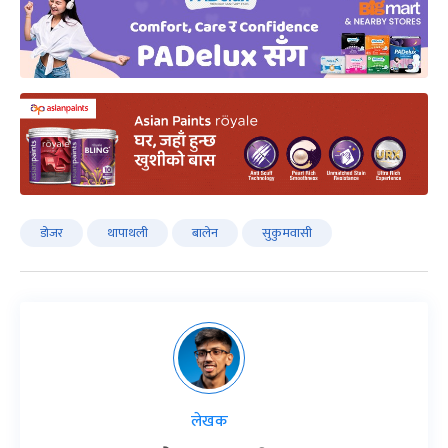
डोजर
थापाथली
बालेन
सुकुमवासी
लेखक