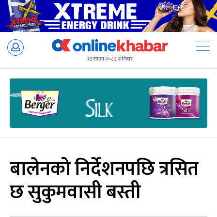
Skip
to
२३ साउन २०८३, शनिबार
content
बालेनको निर्देशनपछि त्रसित
छ सुकुमवासी बस्ती