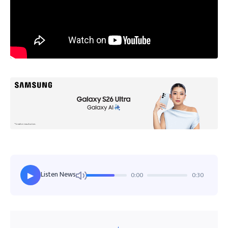
Listen News
0:00
0:30
▶