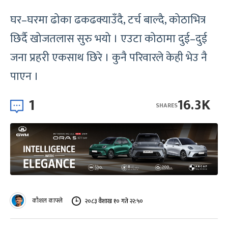
घर–घरमा ढोका ढकढक्याउँदै, टर्च बाल्दै, कोठाभित्र
छिर्दै खोजतलास सुरु भयो । एउटा कोठामा दुई–दुई
जना प्रहरी एकसाथ छिरे । कुनै परिवारले केही भेउ नै
पाएन ।
1
16.3K
SHARES
कौशल काफ्ले
२०८३ वैशाख १० गते २२:५०