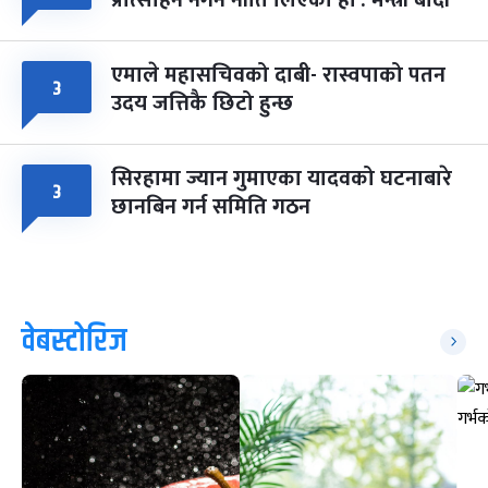
प्रोत्साहन नगर्ने नीति लिएका हौं : मन्त्री बादी
एमाले महासचिवको दाबी- रास्वपाको पतन
३
उदय जत्तिकै छिटो हुन्छ
सिरहामा ज्यान गुमाएका यादवको घटनाबारे
३
छानबिन गर्न समिति गठन
वेबस्टोरिज