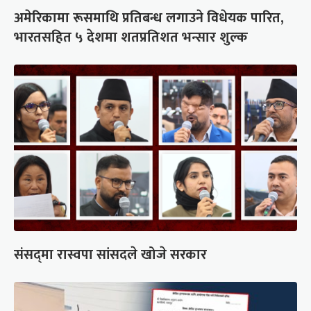
अमेरिकामा रूसमाथि प्रतिबन्ध लगाउने विधेयक पारित,
भारतसहित ५ देशमा शतप्रतिशत भन्सार शुल्क
संसद्‍मा रास्वपा सांसदले खोजे सरकार