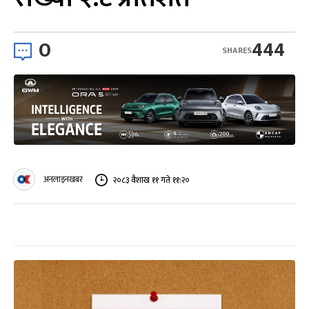
0
444
SHARES
अनलाइनखबर
२०८३ वैशाख ११ गते ११:२०