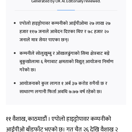
Generated by OK AI. Editorially reviewed.
एपोलो हाइड्रोपावर कम्पनीको आईपीओमा २७ लाख २७
हजार ११७ जनाले आवेदन दिएका थिए र ७८ हजार २०
जनाले मात्र सेयर पाएका छन्।
कम्पनीले सोलुखुम्बु र ओखलढुंगाको सिमा क्षेत्रबाट बग्ने
बुकुखोलामा ६ मेगावाट क्षमताको विद्युत् आयोजना निर्माण
गरेको छ।
आयोजनाको कुल लागत १ अर्ब ३७ करोड रुपैयाँ छ र
साधारण लगानी फिर्ता अवधि ७.७७ वर्ष रहेको छ।
११ वैशाख, काठमाडौं । एपोलो हाइड्रोपावर कम्पनीको
आईपीओ बाँडफाँट भएको छ। गत चैत २६ देखि वैशाख २