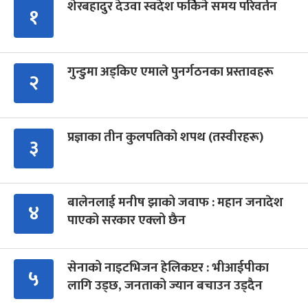
शेरबहादुर देउवा स्वदेश फर्किने समय परिवर्तन
१
गुन्डुमा अड्किए एमाले पुनर्गठनका प्रस्तावहरू
२
प्रज्ञाका तीन कुलपतिको शपथ (तस्वीरहरू)
३
बालेनलाई मनीष झाको जवाफ : महान जनादेश
४
पाएको सरकार एक्लो छैन
सेनाको नाइटभिजन हेलिकप्टर : भीआईपीका
५
लागि उड्छ, जनताको ज्यान बचाउन उड्दैन