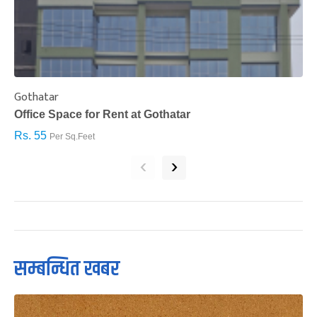
Gothatar
S
Office Space for Rent at Gothatar
H
Rs. 55
R
Per Sq.Feet
‹
›
सम्बन्धित खबर