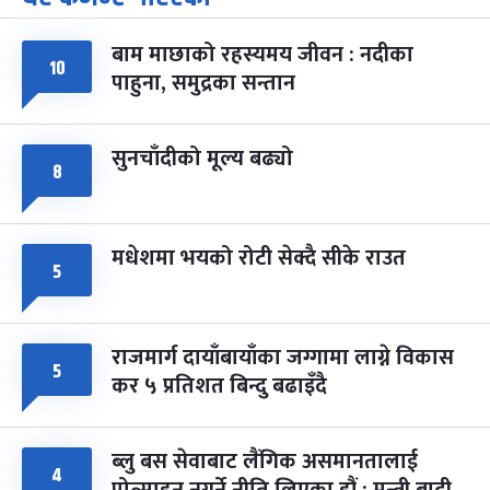
-
चैत्र ७, २०८३
Mar 21, 2027
आइत
बाम माछाको रहस्यमय जीवन : नदीका
फागुपूर्णिमा
७ महिना बाँकी
८
१०
पाहुना, समुद्रका सन्तान
-
चैत्र ८, २०८३
Mar 22, 2027
सोम
सुनचाँदीको मूल्य बढ्यो
८
मधेशमा भयको रोटी सेक्दै सीके राउत
५
राजमार्ग दायाँबायाँका जग्गामा लाग्ने विकास
५
कर ५ प्रतिशत बिन्दु बढाइँदै
ब्लु बस सेवाबाट लैंगिक असमानतालाई
४