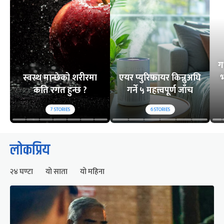
ग
स्वस्थ मान्छेको शरीरमा
एयर प्युरिफायर किन्नुअघि
भ
कति रगत हुन्छ ?
गर्ने ५ महत्त्वपूर्ण जाँच
7
STORIES
6
STORIES
लोकप्रिय
२४ घण्टा
यो साता
यो महिना