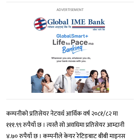
कम्पनीको प्रतिसेयर नेटवर्थ आर्थिक वर्ष २०८१/८२ मा
१११.९९ रुपैयाँ छ । त्यस्तै सो अवधिमा प्रतिसेयर आम्दानी
४.७० रुपैयाँ छ । कम्पनीले केयर रेटिङबाट बीबी माइनस