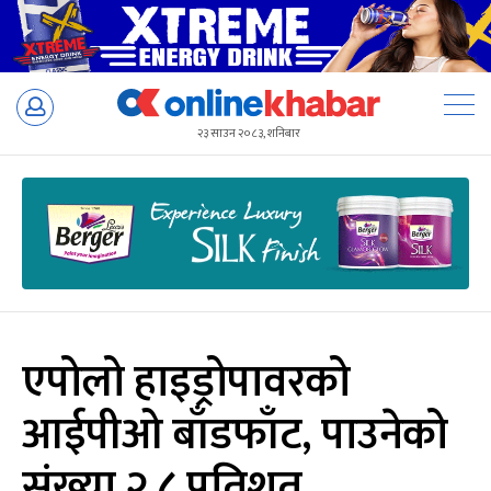
Skip
to
२३ साउन २०८३, शनिबार
content
एपोलो हाइड्रोपावरको
आईपीओ बाँडफाँट, पाउनेको
संख्या २.८ प्रतिशत