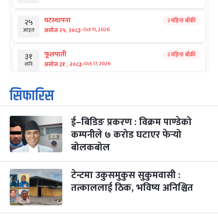
घटस्थापना
२ महिना बाँकी
२५
-
असोज २५, २०८३
Oct 11, 2026
आइत
फूलपाती
२ महिना बाँकी
३१
-
असोज ३१ , २०८३
Oct 17, 2026
शनि
कार्तिक सङ्क्रान्ति
२ महिना बाँकी
१
सिफारिस
-
कार्तिक १, २०८३
Oct 18, 2026
आइत
ई–बिडिङ प्रकरण : विक्रम पाण्डेको
महानवमी
२ महिना बाँकी
३
-
कम्पनीले ७ करोड घटाएर फेर्‍यो
कार्तिक ३, २०८३
Oct 20, 2026
मंगल
बोलकबोल
विजयादशमी
२ महिना बाँकी
४
-
कार्तिक ४, २०८३
Oct 21, 2026
बुध
टेन्टमा उकुसमुकुस सुकुमवासी :
तत्काललाई ठिक, भविष्य अनिश्चित
पापा‌ङ्कुशा एकादशी व्रत
२ महिना बाँकी
५
-
कार्तिक ५, २०८३
Oct 22, 2026
बिहि