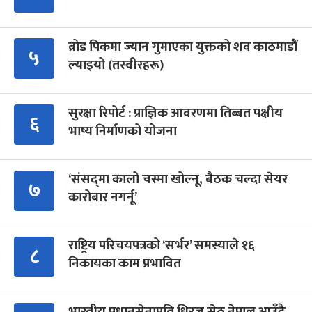
ब्रोड पिकमा ज्यान गुमाएका युक्तको शव काठमाडौं
५
ल्याइयो (तस्वीरहरू)
सुरक्षा रिपोर्ट : प्राज्ञिक आवरणमा तिब्बत पक्षीय
६
भाष्य निर्माणको योजना
‘संसद्‍मा कालो चस्मा खोल्नू, बैठक चल्दा सेयर
७
कारोबार नगर्नू’
राष्ट्रिय परिचयपत्रको ‘सर्भर’ समस्याले १६
८
निकायका काम प्रभावित
भारतीय प्रधानसेनापति धिरज सेठ नेपाल आउँदै