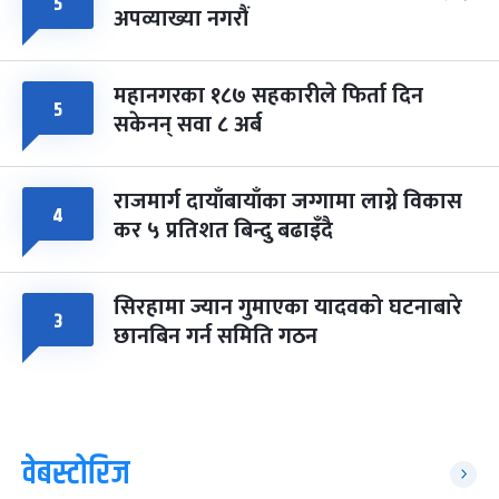
५
अपव्याख्या नगरौं
महानगरका १८७ सहकारीले फिर्ता दिन
५
सकेनन् सवा ८ अर्ब
राजमार्ग दायाँबायाँका जग्गामा लाग्ने विकास
४
कर ५ प्रतिशत बिन्दु बढाइँदै
सिरहामा ज्यान गुमाएका यादवको घटनाबारे
३
छानबिन गर्न समिति गठन
वेबस्टोरिज