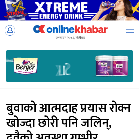
Skip
to
२१ साउन २०८३, बिहीबार
content
बुवाको आत्मदाह प्रयास रोक्न
खोज्दा छोरी पनि जलिन्,
दुवैको अवस्था गम्भीर