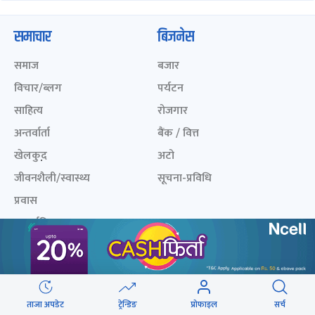
समाचार
बिजनेस
समाज
बजार
विचार/ब्लग
पर्यटन
साहित्य
रोजगार
अन्तर्वार्ता
बैंक / वित्त
खेलकुद़़
अटो
जीवनशैली/स्वास्थ्य
सूचना-प्रविधि
प्रवास
अन्तर्राष्ट्रिय
खेलकुद लाईभ
अनलाइनखबर सूची
एनपीएल २०८१
नेपालका ५० प्रभावशाली
महिला २०८२
ताजा अपडेट
ट्रेन्डिङ
प्रोफाइल
सर्च
ICC Men T20 World Cup