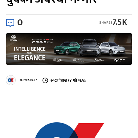
0
7.5K
SHARES
अनलाइनखबर
२०८३ वैशाख १४ गते २२:५७