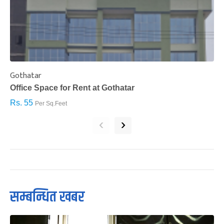
Gothatar
S
Office Space for Rent at Gothatar
H
Rs. 55
R
Per Sq.Feet
‹
›
सम्बन्धित खबर