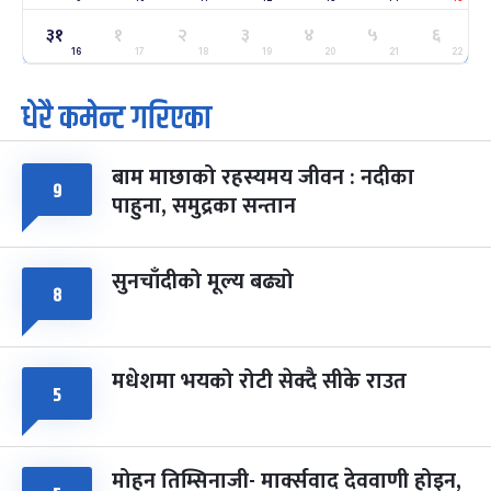
ग्याल्पो ल्होसार
७ महिना बाँकी
२५
३१
१
२
३
४
५
६
-
फाल्गुन २५, २०८३
Mar 9, 2027
मंगल
16
17
18
19
20
21
22
धेरै कमेन्ट गरिएका
पूर्णिमा व्रत
७ महिना बाँकी
७
-
चैत्र ७, २०८३
Mar 21, 2027
आइत
बाम माछाको रहस्यमय जीवन : नदीका
फागुपूर्णिमा
७ महिना बाँकी
८
९
पाहुना, समुद्रका सन्तान
-
चैत्र ८, २०८३
Mar 22, 2027
सोम
सुनचाँदीको मूल्य बढ्यो
८
मधेशमा भयको रोटी सेक्दै सीके राउत
५
मोहन तिम्सिनाजी- मार्क्सवाद देववाणी होइन,