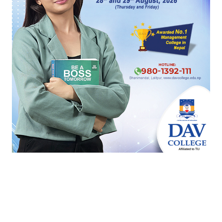
ललितपुर-२ मा रास्वपाका जगदिश खरेल विजयी