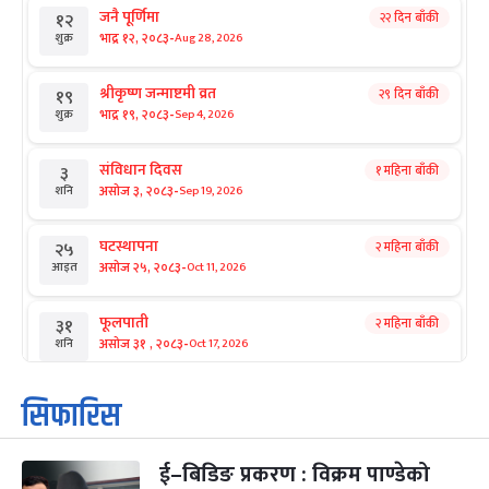
जनै पूर्णिमा
२२ दिन बाँकी
१२
-
भाद्र १२, २०८३
Aug 28, 2026
शुक्र
श्रीकृष्ण जन्माष्टमी व्रत
२९ दिन बाँकी
१९
-
भाद्र १९, २०८३
Sep 4, 2026
शुक्र
संविधान दिवस
१ महिना बाँकी
३
-
असोज ३, २०८३
Sep 19, 2026
शनि
घटस्थापना
२ महिना बाँकी
२५
-
असोज २५, २०८३
Oct 11, 2026
आइत
फूलपाती
२ महिना बाँकी
३१
-
असोज ३१ , २०८३
Oct 17, 2026
शनि
कार्तिक सङ्क्रान्ति
२ महिना बाँकी
१
सिफारिस
-
कार्तिक १, २०८३
Oct 18, 2026
आइत
ई–बिडिङ प्रकरण : विक्रम पाण्डेको
महानवमी
२ महिना बाँकी
३