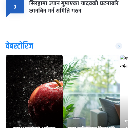
सिरहामा ज्यान गुमाएका यादवको घटनाबारे
३
छानबिन गर्न समिति गठन
वेबस्टोरिज
ग