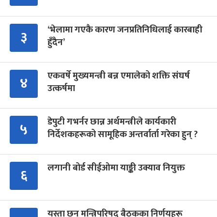
‘भेलामा गएकै कारण जनप्रतिनिधिलाई कारबाही
३
हुँदैन’
एकवर्षे मुख्यमन्त्री बन्न एमालेको शक्ति संघर्ष
४
उत्कर्षमा
डेपुटी गभर्नर छान्न अर्थमन्त्रीले कार्यकारी
५
निर्देशकहरूको सामूहिक अन्तर्वार्ता गरेका हुन् ?
लगानी बोर्ड सीईओमा याङ्की उक्याव नियुक्त
६
यस्ता छन् मन्त्रिपरिषद् बैठकका निर्णयहरू