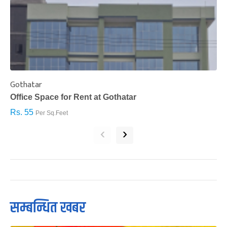
Gothatar
S
Office Space for Rent at Gothatar
H
Rs. 55
R
Per Sq.Feet
‹
›
सम्बन्धित खबर