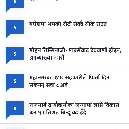
८
मधेशमा भयको रोटी सेक्दै सीके राउत
५
मोहन तिम्सिनाजी- मार्क्सवाद देववाणी होइन,
५
अपव्याख्या नगरौं
महानगरका १८७ सहकारीले फिर्ता दिन
५
सकेनन् सवा ८ अर्ब
राजमार्ग दायाँबायाँका जग्गामा लाग्ने विकास
४
कर ५ प्रतिशत बिन्दु बढाइँदै