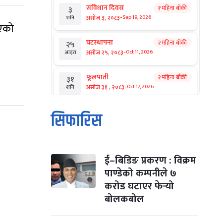
संविधान दिवस
१ महिना बाँकी
३
-
असोज ३, २०८३
Sep 19, 2026
शनि
भएको
घटस्थापना
२ महिना बाँकी
२५
-
असोज २५, २०८३
Oct 11, 2026
आइत
फूलपाती
२ महिना बाँकी
३१
-
असोज ३१ , २०८३
Oct 17, 2026
शनि
कार्तिक सङ्क्रान्ति
२ महिना बाँकी
१
सिफारिस
-
कार्तिक १, २०८३
Oct 18, 2026
आइत
महानवमी
२ महिना बाँकी
३
-
कार्तिक ३, २०८३
Oct 20, 2026
मंगल
ई–बिडिङ प्रकरण : विक्रम
पाण्डेको कम्पनीले ७
विजयादशमी
२ महिना बाँकी
४
करोड घटाएर फेर्‍यो
-
कार्तिक ४, २०८३
Oct 21, 2026
बुध
बोलकबोल
पापा‌ङ्कुशा एकादशी व्रत
२ महिना बाँकी
५