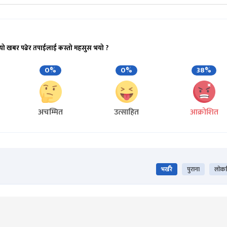
यो खबर पढेर तपाईलाई कस्तो महसुस भयो ?
0%
0%
38%
अचम्मित
उत्साहित
आक्रोशित
भर्खरै
पुराना
लोकप्