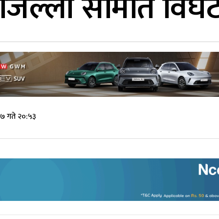
ा जिल्ला समिति विघ
७ गते २०:५३