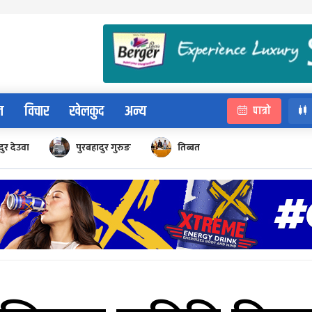
न
विचार
खेलकुद
अन्य
पात्रो
ुर देउवा
पुरबहादुर गुरुङ
तिब्बत