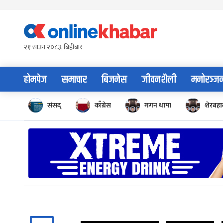
Skip
to
content
२१ साउन २०८३, बिहीबार
होमपेज
समाचार
बिजनेस
जीवनशैली
मनोरञ्ज
संसद्
काँग्रेस
गगन थापा
शेरबहाद