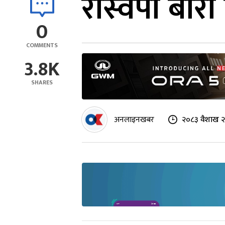
रास्वपा बार
0
COMMENTS
3.8K
SHARES
अनलाइनखबर
२०८३ वैशाख २