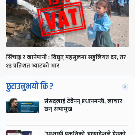
सिँचाइ र खानेपानी : विद्युत् महसुलमा सहुलियत दर, तर
१३ प्रतिशत भ्याटको भार
छुटाउनुभयो कि ?
संसद्लाई टेर्दैनन् प्रधानमन्त्री, लाचार
छन् सभामुख
‘अस्थायी प्रकृतिको अध्यादेशले ऐनको