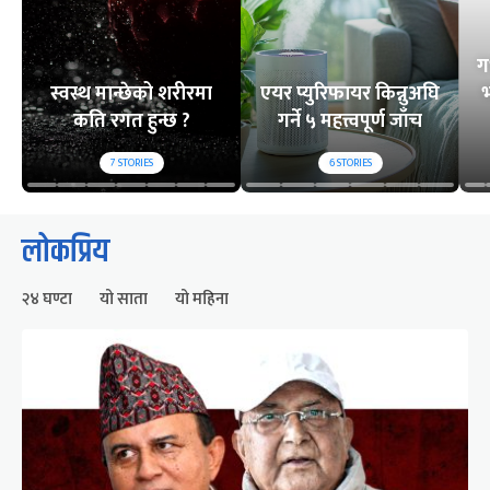
ग
स्वस्थ मान्छेको शरीरमा
एयर प्युरिफायर किन्नुअघि
भ
कति रगत हुन्छ ?
गर्ने ५ महत्त्वपूर्ण जाँच
7
STORIES
6
STORIES
लोकप्रिय
२४ घण्टा
यो साता
यो महिना