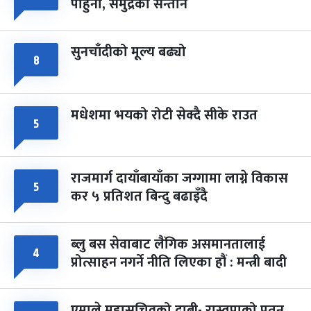
पाहुना, समुद्रका सन्तान
-
चैत्र ८, २०८३
Mar 22, 2027
सोम
सुनचाँदीको मूल्य बढ्यो
८
मधेशमा भयको रोटी सेक्दै सीके राउत
५
राजमार्ग दायाँबायाँका जग्गामा लाग्ने विकास
५
कर ५ प्रतिशत बिन्दु बढाइँदै
ब्लु बस सेवाबाट लैंगिक असमानतालाई
४
प्रोत्साहन नगर्ने नीति लिएका हौं : मन्त्री बादी
एमाले महासचिवको दाबी- रास्वपाको पतन