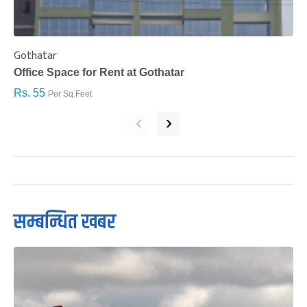
Gothatar
S
Office Space for Rent at Gothatar
H
Rs. 55
R
Per Sq.Feet
‹
›
सम्बन्धित खबर