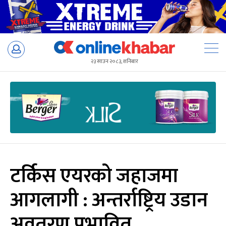
Skip
to
२३ साउन २०८३, शनिबार
content
टर्किस एयरको जहाजमा
आगलागी : अन्तर्राष्ट्रिय उडान
अवतरण प्रभावित