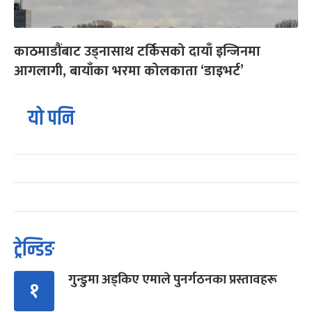
काठमाडौंबाट उड्नासाथ टर्किसको दायाँ इन्जिनमा
आगलागी, बायाँका भरमा कोलकाता ‘डाइभर्ट’
यो पनि
ट्रेन्डिङ
गुन्डुमा अड्किए एमाले पुनर्गठनका प्रस्तावहरू
१