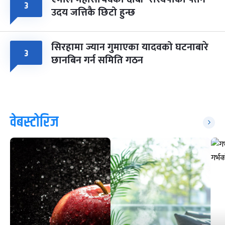
३
उदय जत्तिकै छिटो हुन्छ
सिरहामा ज्यान गुमाएका यादवको घटनाबारे
३
छानबिन गर्न समिति गठन
वेबस्टोरिज