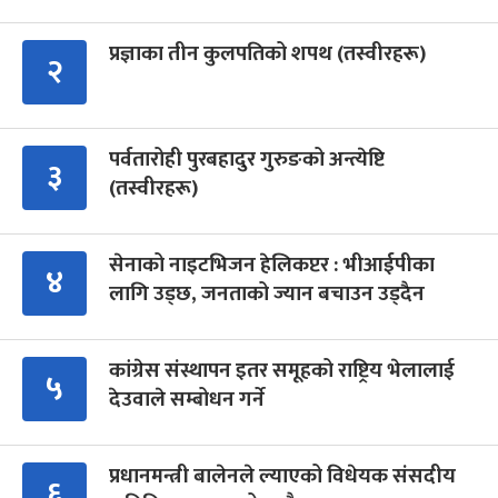
प्रज्ञाका तीन कुलपतिको शपथ (तस्वीरहरू)
२
पर्वतारोही पुरबहादुर गुरुङको अन्त्येष्टि
३
(तस्वीरहरू)
सेनाको नाइटभिजन हेलिकप्टर : भीआईपीका
४
लागि उड्छ, जनताको ज्यान बचाउन उड्दैन
कांग्रेस संस्थापन इतर समूहको राष्ट्रिय भेलालाई
५
देउवाले सम्बोधन गर्ने
प्रधानमन्त्री बालेनले ल्याएको विधेयक संसदीय
६