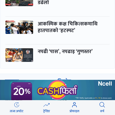
डढेलो
आकस्मिक कक्ष चिकित्सकमाथि
हातपातको ‘हटस्पट’
नपढी ‘पास’, नपढाइ ‘गुणस्तर’
समाचार
बिजनेस
समाज
बजार
विचार/ब्लग
पर्यटन
साहित्य
रोजगार
ताजा अपडेट
ट्रेन्डिङ
प्रोफाइल
सर्च