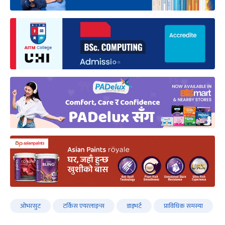
ओभरसुट
टर्किस एयरलाइन्स
डाइभर्ट
प्राविधिक समस्या