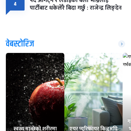
पद ओगट्ने र लडाइँका बेला भाग्नेलाई
४
पार्टीबाट धकेलेरै बिदा गर्छु : राजेन्द्र लिङ्देन
वेबस्टोरिज
ग
स्वस्थ मान्छेको शरीरमा
एयर प्युरिफायर किन्नुअघि
भ