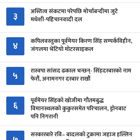
अस्तित्व संकटमा परेपछि मोर्चाबन्दीमा जुटे
३
मधेशी-पहिचानवादी दल
कपिलवस्तुका पूर्वमेयर किरण सिंह सम्पर्कविहीन,
४
जंगलमा भेटियो मोटरसाइकल
रास्वपा सांसद ढकाल भन्छन्- सिंहदरबारको नाम
५
फेरौं, अनामनगर दरबार राखौं
पूर्वमेयर सिंहको खोजीमा गौतमबुद्ध
६
विमानस्थलको कुकुरसमेत परिचालन, ड्रोनबाट
पनि निगरानी
सरकारबारे रवि– बादलको टुक्रामा जहाज हल्लिन
७