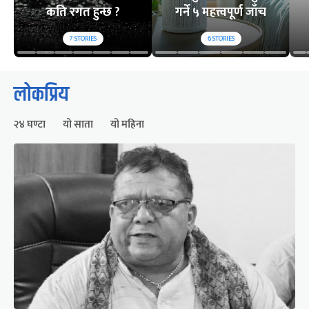
कति रगत हुन्छ ?
गर्ने ५ महत्त्वपूर्ण जाँच
7
STORIES
6
STORIES
लोकप्रिय
२४ घण्टा
यो साता
यो महिना