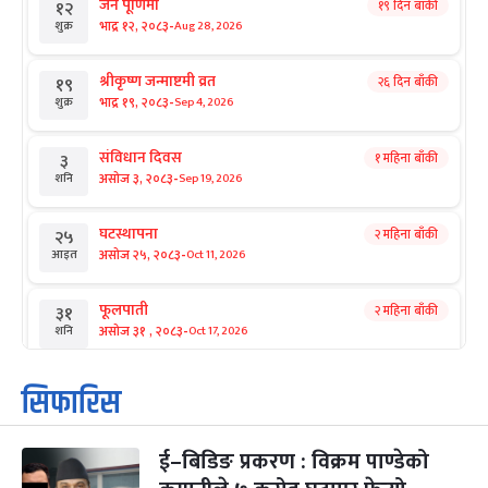
जनै पूर्णिमा
१९ दिन बाँकी
१२
-
भाद्र १२, २०८३
Aug 28, 2026
शुक्र
श्रीकृष्ण जन्माष्टमी व्रत
२६ दिन बाँकी
१९
-
भाद्र १९, २०८३
Sep 4, 2026
शुक्र
संविधान दिवस
१ महिना बाँकी
३
-
असोज ३, २०८३
Sep 19, 2026
शनि
घटस्थापना
२ महिना बाँकी
२५
-
असोज २५, २०८३
Oct 11, 2026
आइत
फूलपाती
२ महिना बाँकी
३१
-
असोज ३१ , २०८३
Oct 17, 2026
शनि
कार्तिक सङ्क्रान्ति
२ महिना बाँकी
१
सिफारिस
-
कार्तिक १, २०८३
Oct 18, 2026
आइत
ई–बिडिङ प्रकरण : विक्रम पाण्डेको
महानवमी
२ महिना बाँकी
३
-
कार्तिक ३, २०८३
Oct 20, 2026
मंगल