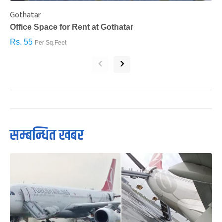
Gothatar
S
Office Space for Rent at Gothatar
H
Rs. 55
R
Per Sq.Feet
‹
›
सम्बन्धित खबर