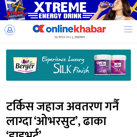
Skip
to
२४ साउन २०८३, आइतबार
content
टर्किस जहाज अवतरण गर्नै
लाग्दा ‘ओभरसुट’, ढाका
‘डाइभर्ट’