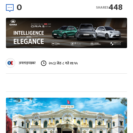
0
448
SHARES
अनलाइनखबर
२०८३ जेठ ८ गते ११:५५