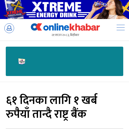
Skip
to
२१ साउन २०८३, बिहीबार
content
६१ दिनका लागि १ खर्ब
रुपैयाँ तान्दै राष्ट्र बैंक