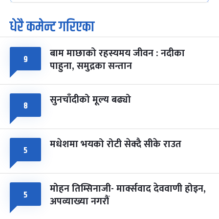
-
फाल्गुन २५, २०८३
मंगल
धेरै कमेन्ट गरिएका
पूर्णिमा व्रत
७ महिना बाँकी
७
-
चैत्र ७, २०८३
Mar 21, 2027
आइत
बाम माछाको रहस्यमय जीवन : नदीका
९
फागुपूर्णिमा
७ महिना बाँकी
८
पाहुना, समुद्रका सन्तान
-
चैत्र ८, २०८३
Mar 22, 2027
सोम
सुनचाँदीको मूल्य बढ्यो
८
मधेशमा भयको रोटी सेक्दै सीके राउत
५
मोहन तिम्सिनाजी- मार्क्सवाद देववाणी होइन,
५
अपव्याख्या नगरौं