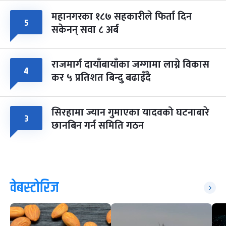
महानगरका १८७ सहकारीले फिर्ता दिन
५
सकेनन् सवा ८ अर्ब
राजमार्ग दायाँबायाँका जग्गामा लाग्ने विकास
४
कर ५ प्रतिशत बिन्दु बढाइँदै
सिरहामा ज्यान गुमाएका यादवको घटनाबारे
३
छानबिन गर्न समिति गठन
वेबस्टोरिज