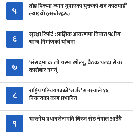
ब्रोड पिकमा ज्यान गुमाएका युक्तको शव काठमाडौं
५
ल्याइयो (तस्वीरहरू)
सुरक्षा रिपोर्ट : प्राज्ञिक आवरणमा तिब्बत पक्षीय
६
भाष्य निर्माणको योजना
‘संसद्‍मा कालो चस्मा खोल्नू, बैठक चल्दा सेयर
७
कारोबार नगर्नू’
राष्ट्रिय परिचयपत्रको ‘सर्भर’ समस्याले १६
८
निकायका काम प्रभावित
भारतीय प्रधानसेनापति धिरज सेठ नेपाल आउँदै
९