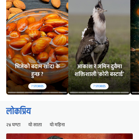
भिजेको बदाम खाँदा के
आकाश र जमिन दुवैमा
हुन्छ ?
शक्तिशाली ‘कोरी बस्टार्ड’
7
STORIES
7
STORIES
लोकप्रिय
२४ घण्टा
यो साता
यो महिना