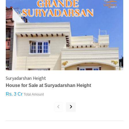
Suryadarshan Height
L
House for Sale at Suryadarshan Height
H
Rs. 3 Cr
R
Total Amount
‹
›