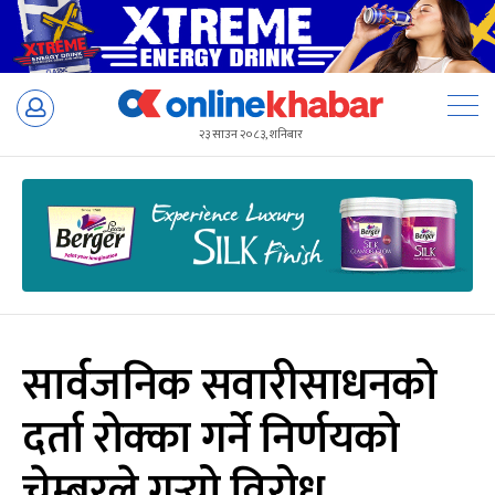
Skip
to
२३ साउन २०८३, शनिबार
content
सार्वजनिक सवारीसाधनको
दर्ता रोक्का गर्ने निर्णयको
चेम्बरले गर्‍यो विरोध