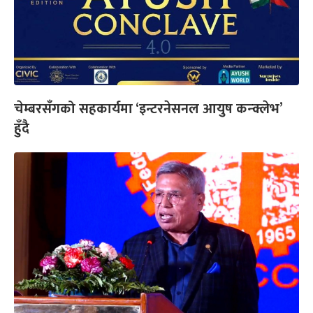
चेम्बरसँगको सहकार्यमा ‘इन्टरनेसनल आयुष कन्क्लेभ’
हुँदै