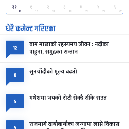
३१
१
२
३
४
५
६
ग्याल्पो ल्होसार
७ महिना बाँकी
२५
-
16
17
18
19
20
21
22
फाल्गुन २५, २०८३
Mar 9, 2027
मंगल
धेरै कमेन्ट गरिएका
पूर्णिमा व्रत
७ महिना बाँकी
७
-
चैत्र ७, २०८३
Mar 21, 2027
आइत
बाम माछाको रहस्यमय जीवन : नदीका
१२
फागुपूर्णिमा
७ महिना बाँकी
८
पाहुना, समुद्रका सन्तान
-
चैत्र ८, २०८३
Mar 22, 2027
सोम
सुनचाँदीको मूल्य बढ्यो
८
मधेशमा भयको रोटी सेक्दै सीके राउत
५
राजमार्ग दायाँबायाँका जग्गामा लाग्ने विकास
५