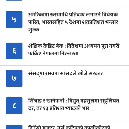
अमेरिकामा रूसमाथि प्रतिबन्ध लगाउने विधेयक
५
पारित, भारतसहित ५ देशमा शतप्रतिशत भन्सार
शुल्क
शैक्षिक क्रेडिट बैंक : विदेशमा अध्ययन पूरा नगरी
६
फर्किए नेपालमा निरन्तरता
संसद्‍मा रास्वपा सांसदले खोजे सरकार
७
सिँचाइ र खानेपानी : विद्युत् महसुलमा सहुलियत
८
दर, तर १३ प्रतिशत भ्याटको भार
दिउँसो डाक्टर, नर्स कुटिएको कालीकोटको