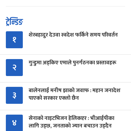
ट्रेन्डिङ
शेरबहादुर देउवा स्वदेश फर्किने समय परिवर्तन
१
गुन्डुमा अड्किए एमाले पुनर्गठनका प्रस्तावहरू
२
बालेनलाई मनीष झाको जवाफ : महान जनादेश
३
पाएको सरकार एक्लो छैन
सेनाको नाइटभिजन हेलिकप्टर : भीआईपीका
४
लागि उड्छ, जनताको ज्यान बचाउन उड्दैन