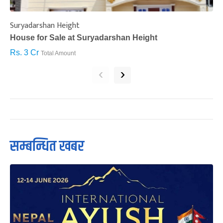
Suryadarshan Height
L
House for Sale at Suryadarshan Height
H
Rs. 3 Cr
R
Total Amount
‹
›
सम्बन्धित खबर