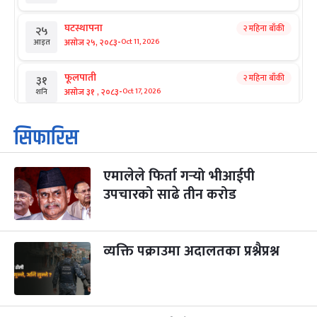
घटस्थापना
२ महिना बाँकी
२५
-
असोज २५, २०८३
Oct 11, 2026
आइत
फूलपाती
२ महिना बाँकी
३१
-
असोज ३१ , २०८३
Oct 17, 2026
शनि
कार्तिक सङ्क्रान्ति
२ महिना बाँकी
१
सिफारिस
-
कार्तिक १, २०८३
Oct 18, 2026
आइत
एमालेले फिर्ता गर्‍यो भीआईपी
महानवमी
२ महिना बाँकी
३
-
उपचारको साढे तीन करोड
कार्तिक ३, २०८३
Oct 20, 2026
मंगल
विजयादशमी
२ महिना बाँकी
४
-
कार्तिक ४, २०८३
Oct 21, 2026
बुध
व्यक्ति पक्राउमा अदालतका प्रश्नैप्रश्न
पापा‌ङ्कुशा एकादशी व्रत
२ महिना बाँकी
५
-
कार्तिक ५, २०८३
Oct 22, 2026
बिहि