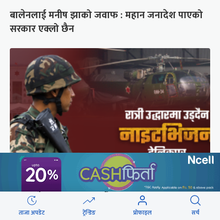
बालेनलाई मनीष झाको जवाफ : महान जनादेश पाएको
सरकार एक्लो छैन
सेनाको नाइटभिजन हेलिकप्टर : भीआईपीका लागि उड्छ,
जनताको ज्यान बचाउन उड्दैन
ताजा अपडेट
ट्रेन्डिङ
प्रोफाइल
सर्च