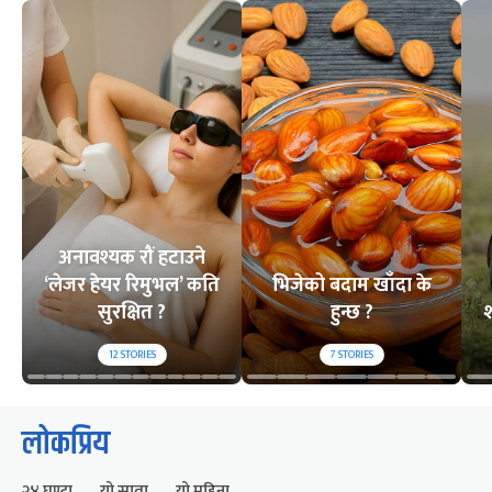
अनावश्यक रौं हटाउने
‘लेजर हेयर रिमुभल’ कति
भिजेको बदाम खाँदा के
सुरक्षित ?
हुन्छ ?
श
12
STORIES
7
STORIES
लोकप्रिय
२४ घण्टा
यो साता
यो महिना