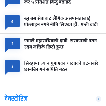
कर ५ प्रतिशत बिन्दु बढाइँदै
ब्लु बस सेवाबाट लैंगिक असमानतालाई
४
प्रोत्साहन नगर्ने नीति लिएका हौं : मन्त्री बादी
एमाले महासचिवको दाबी- रास्वपाको पतन
३
उदय जत्तिकै छिटो हुन्छ
सिरहामा ज्यान गुमाएका यादवको घटनाबारे
३
छानबिन गर्न समिति गठन
वेबस्टोरिज