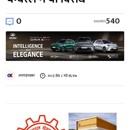
0
540
SHARES
अनलाइनखबर
२०८३ जेठ ८ गते १६:४७