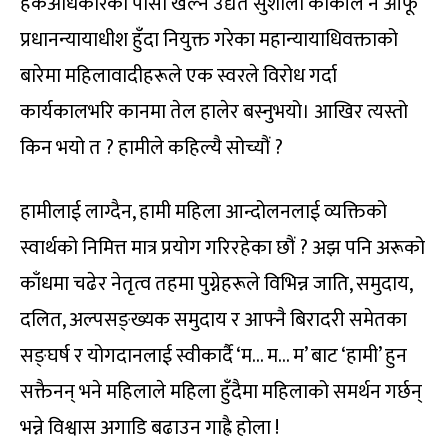
हकअधिकारको पासा खेल्न उद्यत सुशीला कार्कीले नै आफू
प्रधानन्यायाधीश हुँदा नियुक्त गरेका महान्यायाधिवक्ताको
बारेमा महिलावादीहरूले एक स्वरले विरोध गर्दा
कार्यकालभरि कानमा तेल हालेर बस्नुभयो। आखिर त्यस्तो
किन भयो त ? हामीले कहिल्यै सोच्यौं ?
हामीलाई लाग्दैन, हामी महिला आन्दोलनलाई व्यक्तिको
स्वार्थको निमित्त मात्र प्रयोग गरिरहेका छौं ? अझ पनि अरूको
काँधमा चढेर नेतृत्व तहमा पुग्नेहरूले विभिन्न जाति, समुदाय,
दलित, अल्पसङ्ख्यक समुदाय र आफ्नै बिरादरी समेतका
सङ्घर्ष र योगदानलाई स्वीकार्दै ‘म… म… म’ बाट ‘हामी’ हुन
सक्तैनन् भने महिलाले महिला हुँदैमा महिलाको समर्थन गर्छन्
भन्ने विश्वास अगाडि बढाउन गाह्रै होला !