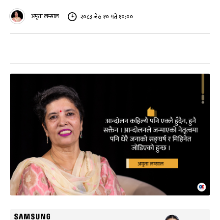
अमृता लम्साल
२०८३ जेठ १० गते १०:००