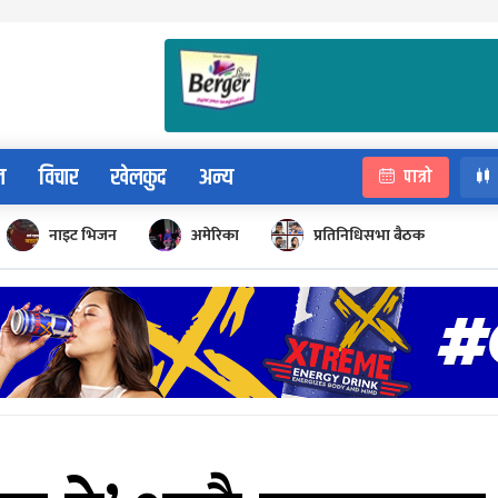
न
विचार
खेलकुद
अन्य
पात्रो
नाइट भिजन
अमेरिका
प्रतिनिधिसभा बैठक