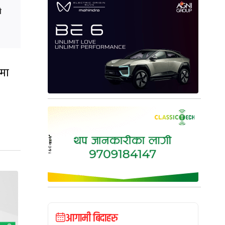
ी
धमा
आगामी बिदाहरु