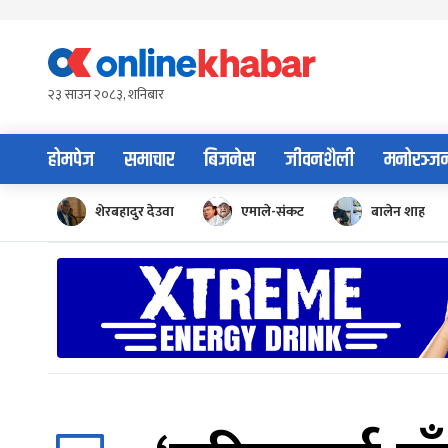
Skip
to
content
२३ साउन २०८३, शनिबार
होमपेज
समाचार
बिजनेस
जीवनशैली
मनोरञ्ज
शेरबहादुर देउवा
एमाले-संकट
बालेन शाह