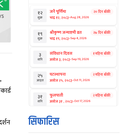
जनै पूर्णिमा
२० दिन बाँकी
१२
-
भाद्र १२, २०८३
Aug 28, 2026
शुक्र
श्रीकृष्ण जन्माष्टमी व्रत
२७ दिन बाँकी
१९
-
भाद्र १९, २०८३
Sep 4, 2026
शुक्र
संविधान दिवस
१ महिना बाँकी
३
-
असोज ३, २०८३
Sep 19, 2026
शनि
घटस्थापना
२ महिना बाँकी
२५
,
-
असोज २५, २०८३
Oct 11, 2026
आइत
कार्ड
फूलपाती
२ महिना बाँकी
३१
-
असोज ३१ , २०८३
Oct 17, 2026
शनि
कार्तिक सङ्क्रान्ति
२ महिना बाँकी
१
सिफारिस
दर्शन
-
कार्तिक १, २०८३
Oct 18, 2026
आइत