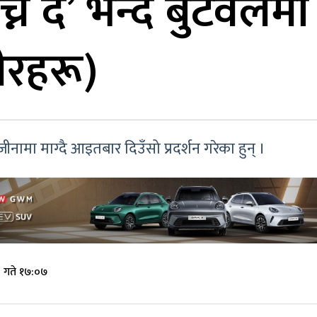
च्न दे’ भन्दै बुटवलम
वीरहरू)
जीनामा माग्दै आइतबार दिउँसो प्रदर्शन गरेका हुन् ।
 गते १७:०७