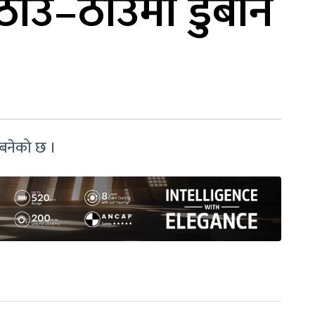
ठाउँ–ठाउँमा डुबान
 बनेको छ ।