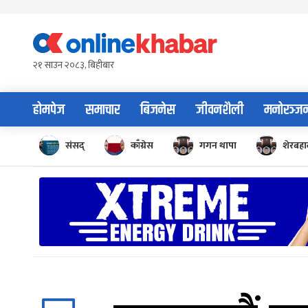
Skip
to
content
२१ साउन २०८३, बिहीबार
होमपेज
समाचार
बिजनेस
जीवनशैली
मनोरञ्ज
संसद्
काँग्रेस
गगन थापा
शेरबहाद