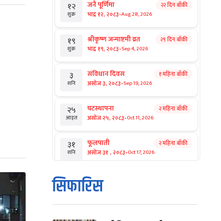
जनै पूर्णिमा
२२ दिन बाँकी
१२
-
भाद्र १२, २०८३
Aug 28, 2026
शुक्र
श्रीकृष्ण जन्माष्टमी व्रत
२९ दिन बाँकी
१९
-
भाद्र १९, २०८३
Sep 4, 2026
शुक्र
संविधान दिवस
१ महिना बाँकी
३
-
असोज ३, २०८३
Sep 19, 2026
शनि
घटस्थापना
२ महिना बाँकी
२५
-
असोज २५, २०८३
Oct 11, 2026
आइत
फूलपाती
२ महिना बाँकी
३१
-
असोज ३१ , २०८३
Oct 17, 2026
शनि
कार्तिक सङ्क्रान्ति
२ महिना बाँकी
१
सिफारिस
-
कार्तिक १, २०८३
Oct 18, 2026
आइत
महानवमी
२ महिना बाँकी
३