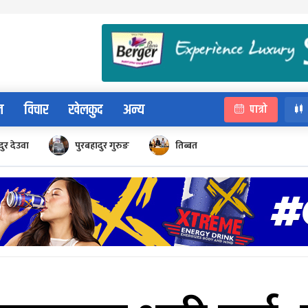
न
विचार
खेलकुद
अन्य
पात्रो
ुर देउवा
पुरबहादुर गुरुङ
तिब्बत