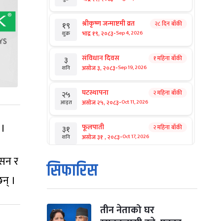
श्रीकृष्ण जन्माष्टमी व्रत
२८ दिन बाँकी
१९
-
भाद्र १९, २०८३
Sep 4, 2026
शुक्र
संविधान दिवस
१ महिना बाँकी
३
-
असोज ३, २०८३
Sep 19, 2026
शनि
घटस्थापना
२ महिना बाँकी
२५
-
असोज २५, २०८३
Oct 11, 2026
आइत
 ।
फूलपाती
२ महिना बाँकी
३१
-
असोज ३१ , २०८३
Oct 17, 2026
शनि
ासन र
कार्तिक सङ्क्रान्ति
२ महिना बाँकी
१
सिफारिस
-
कार्तिक १, २०८३
Oct 18, 2026
आइत
न् ।
महानवमी
२ महिना बाँकी
३
-
कार्तिक ३, २०८३
Oct 20, 2026
मंगल
तीन नेताको घर