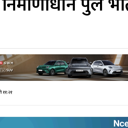
मा निर्माणाधीन पुल भ
े ११:२१