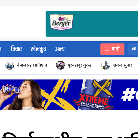
न
विचार
खेलकुद
अन्य
पात्रो
नेपाल प्रज्ञा प्रतिष्ठान
पुरबहादुर गुरुङ
खगेन्द्र सुनार