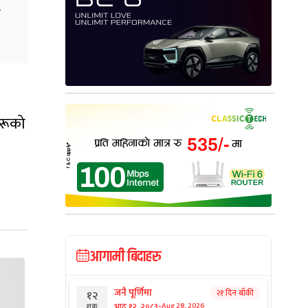
ा
हरूको
आगामी बिदाहरु
जनै पूर्णिमा
२१ दिन बाँकी
१२
-
भाद्र १२, २०८३
Aug 28, 2026
शुक्र