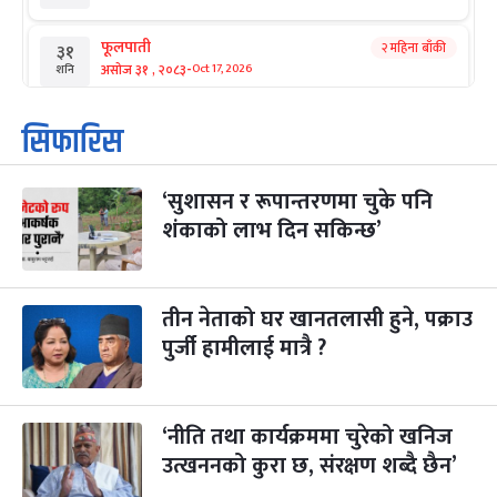
फूलपाती
२ महिना बाँकी
३१
-
असोज ३१ , २०८३
Oct 17, 2026
शनि
कार्तिक सङ्क्रान्ति
२ महिना बाँकी
१
सिफारिस
-
कार्तिक १, २०८३
Oct 18, 2026
आइत
‘सुशासन र रूपान्तरणमा चुके पनि
महानवमी
२ महिना बाँकी
३
-
शंकाको लाभ दिन सकिन्छ’
कार्तिक ३, २०८३
Oct 20, 2026
मंगल
विजयादशमी
२ महिना बाँकी
४
-
कार्तिक ४, २०८३
Oct 21, 2026
बुध
तीन नेताको घर खानतलासी हुने, पक्राउ
पुर्जी हामीलाई मात्रै ?
पापा‌ङ्कुशा एकादशी व्रत
२ महिना बाँकी
५
-
कार्तिक ५, २०८३
Oct 22, 2026
बिहि
‘नीति तथा कार्यक्रममा चुरेको खनिज
कुकुर तिहार
३ महिना बाँकी
२२
-
कार्तिक २२, २०८३
उत्खननको कुरा छ, संरक्षण शब्दै छैन’
Nov 8, 2026
आइत