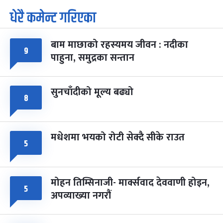
धेरै कमेन्ट गरिएका
पूर्णिमा व्रत
७ महिना बाँकी
७
-
चैत्र ७, २०८३
Mar 21, 2027
आइत
बाम माछाको रहस्यमय जीवन : नदीका
फागुपूर्णिमा
९
७ महिना बाँकी
८
पाहुना, समुद्रका सन्तान
-
चैत्र ८, २०८३
Mar 22, 2027
सोम
सुनचाँदीको मूल्य बढ्यो
८
मधेशमा भयको रोटी सेक्दै सीके राउत
५
मोहन तिम्सिनाजी- मार्क्सवाद देववाणी होइन,
५
अपव्याख्या नगरौं