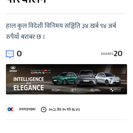
हाल कुल विदेशी विनिमय सञ्चिति ३४ खर्ब ९४ अर्ब
रुपैयाँ बराबर छ ।
0
20
SHARES
अनलाइनखबर
२०८३ जेठ १५ गते १६:४३