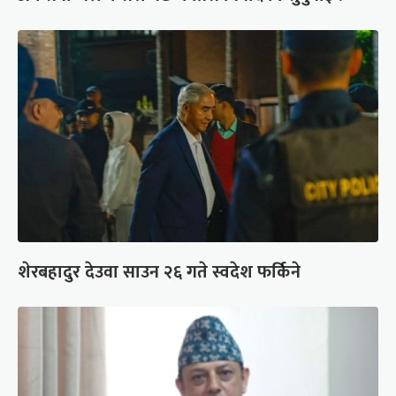
शेरबहादुर देउवा साउन २६ गते स्वदेश फर्किने