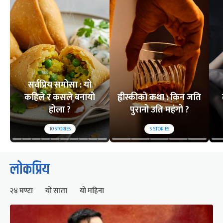
सर्वप्रिय समोसा : यो
कहिले र कसले बनायो
ह्वीस्कीको कथा : किन जति
होला ?
पुरानो उति महंगो ?
10
STORIES
5
STORIES
लोकप्रिय
२४ घण्टा
यो साता
यो महिना