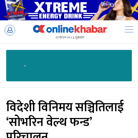
Skip
to
२२ साउन २०८३, शुक्रबार
content
विदेशी विनिमय सञ्चितिलाई
‘सोभरिन वेल्थ फन्ड’
परिचालन