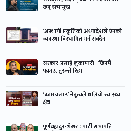
छन् सभामुख
‘अस्थायी प्रकृतिको अध्यादेशले ऐनको
व्यवस्था विस्थापित गर्न सक्दैन’
सरकार-प्रसाईं लुकामारी : छिनमै
पक्राउ, तुरुन्तै रिहा
‘कामचलाउ’ नेतृत्वले थलियो स्वास्थ्य
क्षेत्र
पूर्णबहादुर-शेखर : पार्टी सभापति