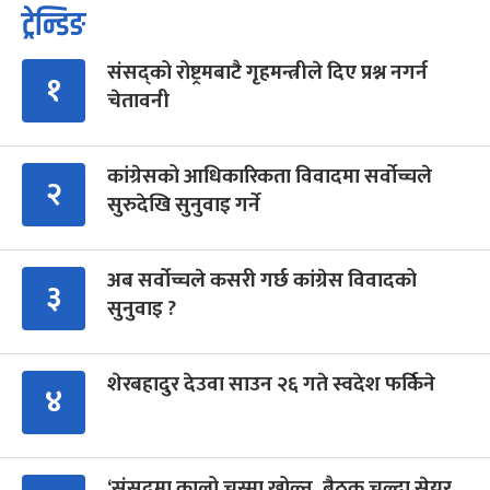
ट्रेन्डिङ
संसद्को रोष्ट्रमबाटै गृहमन्त्रीले दिए प्रश्न नगर्न
१
चेतावनी
कांग्रेसको आधिकारिकता विवादमा सर्वोच्चले
२
सुरुदेखि सुनुवाइ गर्ने
अब सर्वोच्चले कसरी गर्छ कांग्रेस विवादको
३
सुनुवाइ ?
शेरबहादुर देउवा साउन २६ गते स्वदेश फर्किने
४
‘संसद्‍मा कालो चस्मा खोल्नू, बैठक चल्दा सेयर