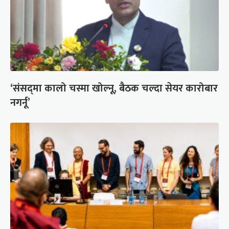
‘संसद्‍मा कालो चस्मा खोल्नू, बैठक चल्दा सेयर कारोबार
नगर्नू’