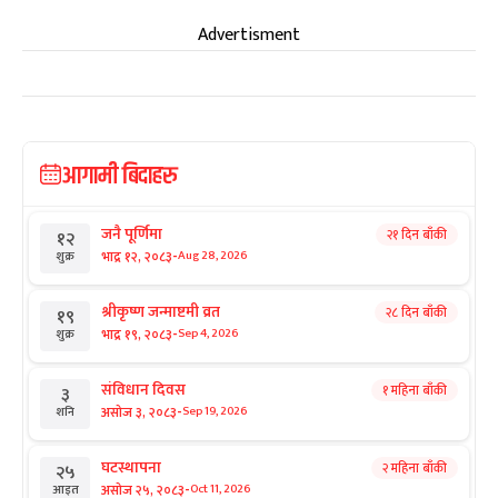
Advertisment
आगामी बिदाहरु
जनै पूर्णिमा
२१ दिन बाँकी
१२
-
भाद्र १२, २०८३
Aug 28, 2026
शुक्र
श्रीकृष्ण जन्माष्टमी व्रत
२८ दिन बाँकी
१९
-
भाद्र १९, २०८३
Sep 4, 2026
शुक्र
संविधान दिवस
१ महिना बाँकी
३
-
असोज ३, २०८३
Sep 19, 2026
शनि
घटस्थापना
२ महिना बाँकी
२५
-
असोज २५, २०८३
Oct 11, 2026
आइत