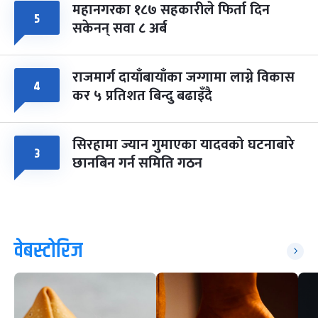
महानगरका १८७ सहकारीले फिर्ता दिन
५
सकेनन् सवा ८ अर्ब
राजमार्ग दायाँबायाँका जग्गामा लाग्ने विकास
४
कर ५ प्रतिशत बिन्दु बढाइँदै
सिरहामा ज्यान गुमाएका यादवको घटनाबारे
३
छानबिन गर्न समिति गठन
वेबस्टोरिज