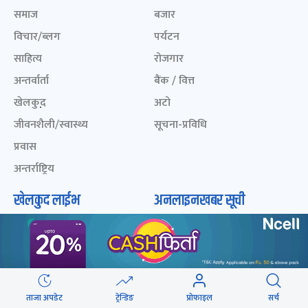
समाज
बजार
विचार/ब्लग
पर्यटन
साहित्य
रोजगार
अन्तर्वार्ता
बैंक / वित्त
खेलकुद़़
अटो
जीवनशैली/स्वास्थ्य
सूचना-प्रविधि
प्रवास
अन्तर्राष्ट्रिय
खेलकुद लाईभ
अनलाइनखबर सूची
एनपीएल २०८१
नेपालका ५० प्रभावशाली
महिला २०८२
ICC Men T20 World Cup
2024
नेपालका ५० प्रभावशाली
महिला २०८१
IPL 2024
ताजा अपडेट
ट्रेन्डिङ
प्रोफाइल
सर्च
नेपालका ५० प्रभावशाली