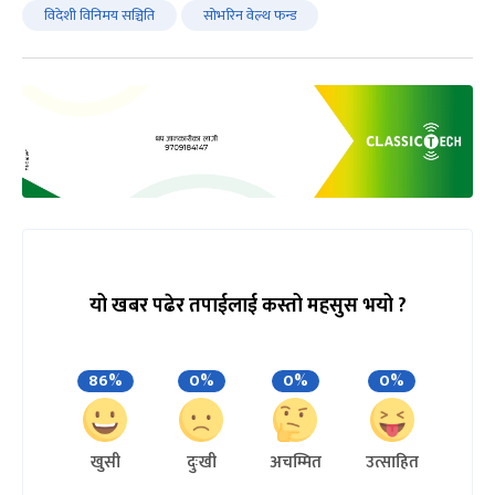
विदेशी विनिमय सञ्चिति
सोभरिन वेल्थ फन्ड
यो खबर पढेर तपाईलाई कस्तो महसुस भयो ?
86%
0%
0%
0%
खुसी
दुःखी
अचम्मित
उत्साहित