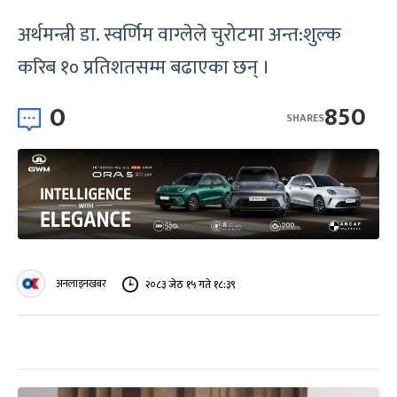
अर्थमन्त्री डा. स्वर्णिम वाग्लेले चुरोटमा अन्त:शुल्क
करिब १० प्रतिशतसम्म बढाएका छन् ।
0
850
SHARES
अनलाइनखबर
२०८३ जेठ १५ गते १८:३९