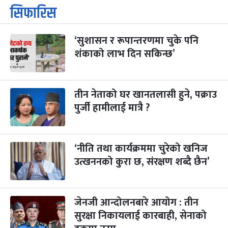
कार्तिक सङ्क्रान्ति
२ महिना बाँकी
१
सिफारिस
-
कार्तिक १, २०८३
Oct 18, 2026
आइत
‘सुशासन र रूपान्तरणमा चुके पनि
महानवमी
२ महिना बाँकी
३
-
शंकाको लाभ दिन सकिन्छ’
कार्तिक ३, २०८३
Oct 20, 2026
मंगल
विजयादशमी
२ महिना बाँकी
४
-
कार्तिक ४, २०८३
Oct 21, 2026
बुध
तीन नेताको घर खानतलासी हुने, पक्राउ
पुर्जी हामीलाई मात्रै ?
पापा‌ङ्कुशा एकादशी व्रत
२ महिना बाँकी
५
-
कार्तिक ५, २०८३
Oct 22, 2026
बिहि
‘नीति तथा कार्यक्रममा चुरेको खनिज
कुकुर तिहार
३ महिना बाँकी
२२
-
कार्तिक २२, २०८३
उत्खननको कुरा छ, संरक्षण शब्दै छैन’
Nov 8, 2026
आइत
गाई पूजा
३ महिना बाँकी
२३
-
कार्तिक २३, २०८३
Nov 9, 2026
सोम
जेनजी आन्दोलनबारे आयोग : तीन
सुरक्षा निकायलाई कारबाही, सेनाको
गोरुपुजा
३ महिना बाँकी
२४