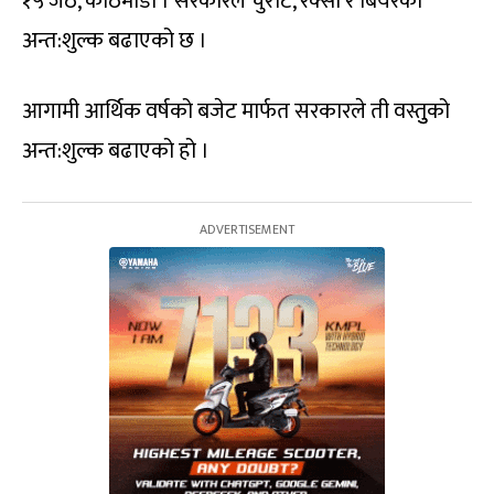
१५ जेठ, काठमाडौं । सरकारले चुरोट, रक्सी र बियरको
अन्त:शुल्क बढाएको छ ।
आगामी आर्थिक वर्षको बजेट मार्फत सरकारले ती वस्तुुको
अन्त:शुल्क बढाएको हो ।