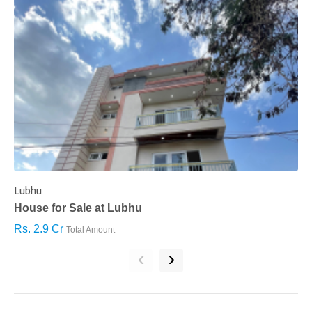
Lubhu
C
House for Sale at Lubhu
H
Rs. 2.9 Cr
R
Total Amount
‹
›