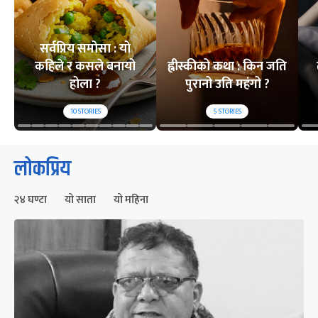
सर्वप्रिय समोसा : यो
कहिले र कसले बनायो
ह्वीस्कीको कथा : किन जति
होला ?
पुरानो उति महंगो ?
10
STORIES
5
STORIES
लोकप्रिय
२४ घण्टा
यो साता
यो महिना