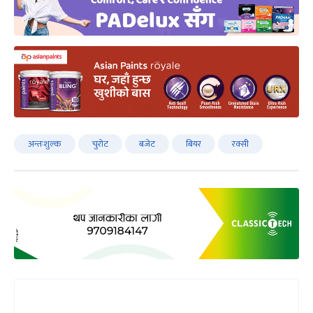
अन्तःशुल्क
चुरोट
बजेट
बियर
रक्सी