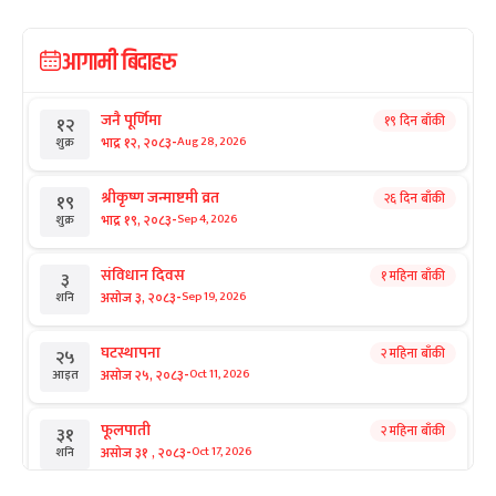
आगामी बिदाहरु
जनै पूर्णिमा
१९ दिन बाँकी
१२
-
भाद्र १२, २०८३
Aug 28, 2026
शुक्र
श्रीकृष्ण जन्माष्टमी व्रत
२६ दिन बाँकी
१९
-
भाद्र १९, २०८३
Sep 4, 2026
शुक्र
संविधान दिवस
१ महिना बाँकी
३
-
असोज ३, २०८३
Sep 19, 2026
शनि
घटस्थापना
२ महिना बाँकी
२५
-
असोज २५, २०८३
Oct 11, 2026
आइत
फूलपाती
२ महिना बाँकी
३१
-
असोज ३१ , २०८३
Oct 17, 2026
शनि