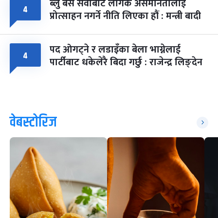
ब्लु बस सेवाबाट लैंगिक असमानतालाई
४
प्रोत्साहन नगर्ने नीति लिएका हौं : मन्त्री बादी
पद ओगट्ने र लडाइँका बेला भाग्नेलाई
४
पार्टीबाट धकेलेरै बिदा गर्छु : राजेन्द्र लिङ्देन
वेबस्टोरिज