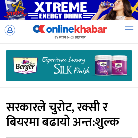
Skip
to
२४ साउन २०८३, आइतबार
content
सरकारले चुरोट, रक्सी र
बियरमा बढायो अन्त:शुल्क