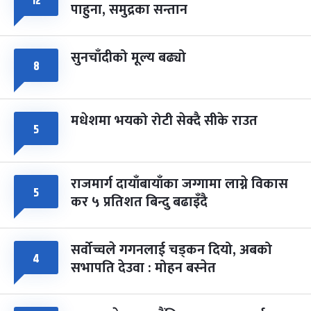
१२
८
पाहुना, समुद्रका सन्तान
-
चैत्र ८, २०८३
Mar 22, 2027
सोम
सुनचाँदीको मूल्य बढ्यो
८
मधेशमा भयको रोटी सेक्दै सीके राउत
५
राजमार्ग दायाँबायाँका जग्गामा लाग्ने विकास
५
कर ५ प्रतिशत बिन्दु बढाइँदै
सर्वोच्चले गगनलाई चड्कन दियो, अबको
४
सभापति देउवा : मोहन बस्नेत