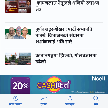
‘कामचलाउ’ नेतृत्वले थलियो स्वास्थ्य
क्षेत्र
पूर्णबहादुर-शेखर : पार्टी सभापति
ताक्थे, विभाजनको संघारमा
शशांकलाई अघि सारे
कप्तानगञ्जमा झिल्को, गोलबजारमा
डढेलो
आकस्मिक कक्ष चिकित्सकमाथि
हातपातको ‘हटस्पट’
ताजा अपडेट
ट्रेन्डिङ
प्रोफाइल
सर्च