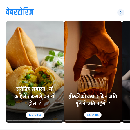
वेबस्टोरिज
सर्वप्रिय समोसा : यो
कहिले र कसले बनायो
ह्वीस्कीको कथा : किन जति
होला ?
पुरानो उति महंगो ?
10
STORIES
5
STORIES