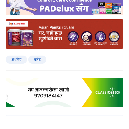
अर्थविद्
बजेट