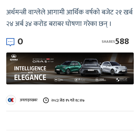
अर्थमन्त्री वाग्लेले आगामी आर्थिक वर्षको बजेट २१ खर्ब
२४ अर्ब ३४ करोड बराबर घोषणा गरेका छन् ।
0
588
SHARES
अनलाइनखबर
२०८३ जेठ १५ गते १८:४७