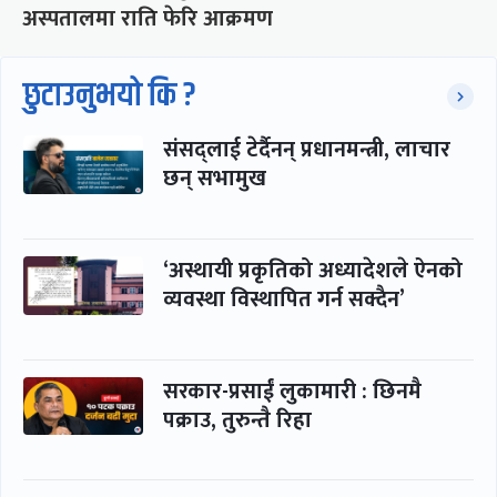
अस्पतालमा राति फेरि आक्रमण
छुटाउनुभयो कि ?
संसद्लाई टेर्दैनन् प्रधानमन्त्री, लाचार
छन् सभामुख
‘अस्थायी प्रकृतिको अध्यादेशले ऐनको
व्यवस्था विस्थापित गर्न सक्दैन’
सरकार-प्रसाईं लुकामारी : छिनमै
पक्राउ, तुरुन्तै रिहा