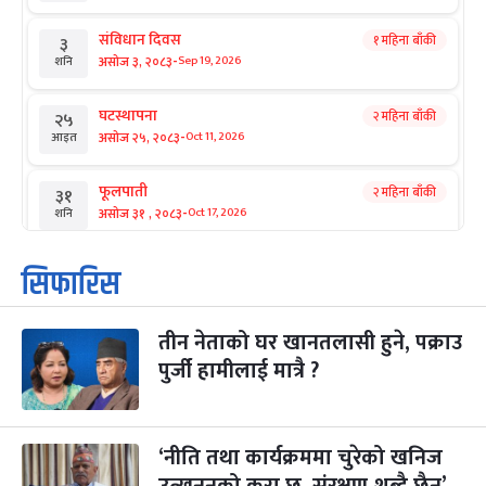
संविधान दिवस
१ महिना बाँकी
३
-
असोज ३, २०८३
Sep 19, 2026
शनि
घटस्थापना
२ महिना बाँकी
२५
-
असोज २५, २०८३
Oct 11, 2026
आइत
फूलपाती
२ महिना बाँकी
३१
-
असोज ३१ , २०८३
Oct 17, 2026
शनि
कार्तिक सङ्क्रान्ति
२ महिना बाँकी
१
सिफारिस
-
कार्तिक १, २०८३
Oct 18, 2026
आइत
तीन नेताको घर खानतलासी हुने, पक्राउ
महानवमी
२ महिना बाँकी
३
-
पुर्जी हामीलाई मात्रै ?
कार्तिक ३, २०८३
Oct 20, 2026
मंगल
विजयादशमी
२ महिना बाँकी
४
-
कार्तिक ४, २०८३
Oct 21, 2026
बुध
‘नीति तथा कार्यक्रममा चुरेको खनिज