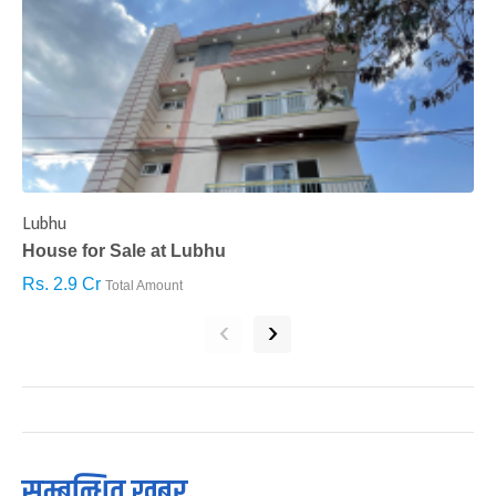
Lubhu
C
House for Sale at Lubhu
H
Rs. 2.9 Cr
R
Total Amount
‹
›
सम्बन्धित खबर