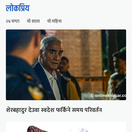
लोकप्रिय
२४ घण्टा
यो साता
यो महिना
शेरबहादुर देउवा स्वदेश फर्किने समय परिवर्तन