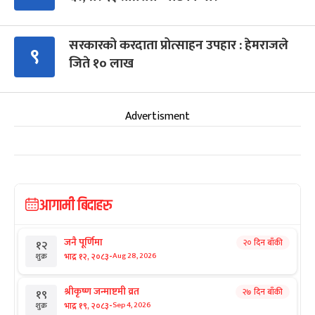
सरकारको करदाता प्रोत्साहन उपहार : हेमराजले
९
जिते १० लाख
Advertisment
आगामी बिदाहरु
जनै पूर्णिमा
२० दिन बाँकी
१२
-
भाद्र १२, २०८३
Aug 28, 2026
शुक्र
श्रीकृष्ण जन्माष्टमी व्रत
२७ दिन बाँकी
१९
-
भाद्र १९, २०८३
Sep 4, 2026
शुक्र