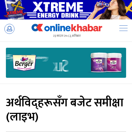
Skip
to
२३ साउन २०८३, शनिबार
content
अर्थविद्हरूसँग बजेट समीक्षा
(लाइभ)