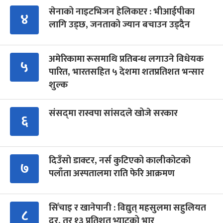
सेनाको नाइटभिजन हेलिकप्टर : भीआईपीका
४
लागि उड्छ, जनताको ज्यान बचाउन उड्दैन
अमेरिकामा रूसमाथि प्रतिबन्ध लगाउने विधेयक
५
पारित, भारतसहित ५ देशमा शतप्रतिशत भन्सार
शुल्क
संसद्‍मा रास्वपा सांसदले खोजे सरकार
६
दिउँसो डाक्टर, नर्स कुटिएको कालीकोटको
७
पलाँता अस्पतालमा राति फेरि आक्रमण
सिँचाइ र खानेपानी : विद्युत् महसुलमा सहुलियत
८
दर, तर १३ प्रतिशत भ्याटको भार