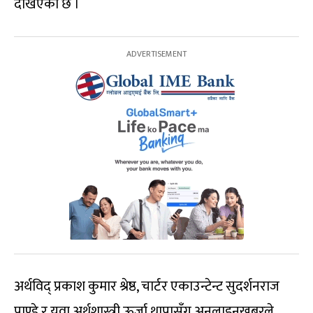
देखिएको छ ।
अर्थविद् प्रकाश कुमार श्रेष्ठ, चार्टर एकाउन्टेन्ट सुदर्शनराज
पाण्डे र युवा अर्थशास्त्री ऊर्जा थापासँग अनलाइनखबरले