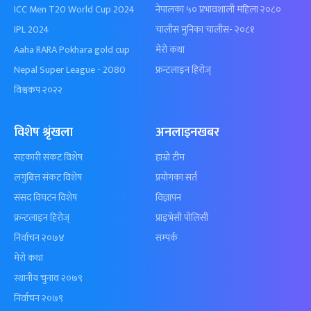
ICC Men T20 World Cup 2024
नेपालका ५० प्रभावशाली महिला २०८०
IPL 2024
चालीस मुनिका चालीस- २०८१
Aaha RARA Pokhara gold cup
मेरो कथा
Nepal Super League - 2080
फ्रन्टलाइन हिरोज्
विश्वकप २०२२
विशेष श्रृंखला
अनलाइनखबर
सहकारी संकट विशेष
हाम्रो टीम
लगुबित्त संकट विशेष
प्रयोगका सर्त
संसद विघटन विशेष
विज्ञापन
फ्रन्टलाइन हिरोज्
प्राइभेसी पोलिसी
निर्वाचन २०७४
सम्पर्क
मेरो कथा
स्थानीय चुनाव २०७९
निर्वाचन २०७९