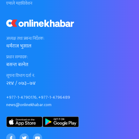
एमाले महाधिवेशन
अध्यक्ष तथा प्रबन्ध निर्देशक:
धर्मराज भुसाल
प्रधान सम्पादक:
बसन्त बस्नेत
सूचना विभाग दर्ता नं.
२१४ / ०७३–७४
+977-1-4790176, +977-1-4796489
news@onlinekhabar.com