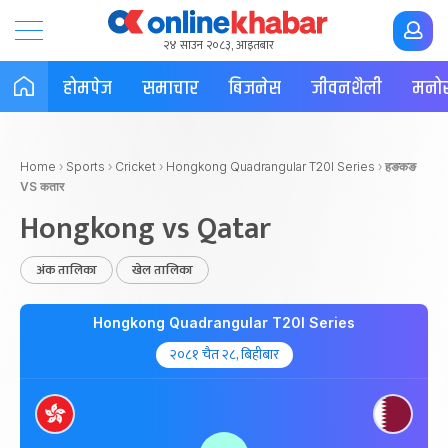
२४ साउन २०८३, आइतबार
होमपेज
समाचार
बिजनेस
जीवनशैली
मनोर
Home
›
Sports
›
Cricket
›
Hongkong Quadrangular T20I Series
›
हङकङ
VS कतार
Hongkong vs Qatar
अंक तालिका
खेल तालिका
Hongkong Quadrangular T20I Series
२०८१ चैत २८, बिहीबार