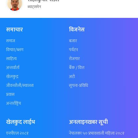
ब्याट्समेन
समाचार
विजनेस
समाज
बजार
विचार/ब्लग
पर्यटन
साहित्य
रोजगार
अन्तर्वार्ता
बैँक / वित्त
खेलकुद़़
अटो
जीवनशैली/स्वास्थ्य
सूचना-प्रविधि
प्रवास
अन्तर्राष्ट्रिय
खेलकुद लाईभ
अनलाइनखबर सूची
एनपीएल २०८१
नेपालका ५० प्रभावशाली महिला २०८१