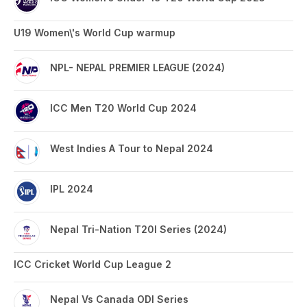
U19 Women\'s World Cup warmup
NPL- NEPAL PREMIER LEAGUE (2024)
ICC Men T20 World Cup 2024
West Indies A Tour to Nepal 2024
IPL 2024
Nepal Tri-Nation T20I Series (2024)
ICC Cricket World Cup League 2
Nepal Vs Canada ODI Series