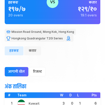
VS
हङकङ
कतार
१९७/७
१२९/१०
20 overs
19.1 overs
Mission Road Ground, Mong Kok, Hong Kong
Hongkong Quadrangular T20I Series
हङकङ
कतार
आगामी खेल
रिजल्ट
अंक तालिका
#
Team
W
D
L
Pts
Kuwait
1
3
0
1
6