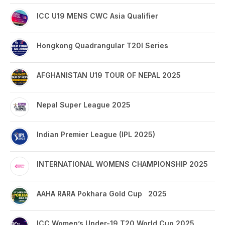
ICC U19 MENS CWC Asia Qualifier
Hongkong Quadrangular T20I Series
AFGHANISTAN U19 TOUR OF NEPAL 2025
Nepal Super League 2025
Indian Premier League (IPL 2025)
INTERNATIONAL WOMENS CHAMPIONSHIP 2025
AAHA RARA Pokhara Gold Cup 2025
ICC Women’s Under-19 T20 World Cup 2025