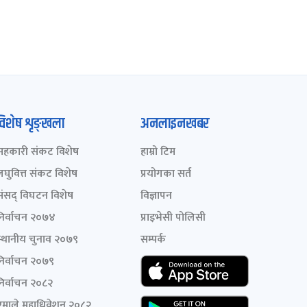
विशेष शृङ्खला
अनलाइनखबर
सहकारी संकट विशेष
हाम्रो टिम
लघुवित्त संकट विशेष
प्रयोगका सर्त
संसद् विघटन विशेष
विज्ञापन
निर्वाचन २०७४
प्राइभेसी पोलिसी
स्थानीय चुनाव २०७९
सम्पर्क
निर्वाचन २०७९
निर्वाचन २०८२
एमाले महाधिवेशन २०८२