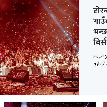
टोरन्
गाउँ
भन्छ
बिर्
टोरन्टो 
गर्दा दर