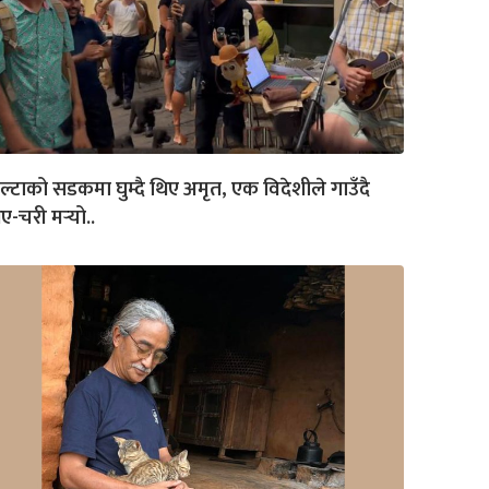
ल्टाको सडकमा घुम्दै थिए अमृत, एक विदेशीले गाउँदै
ए-चरी मर्‍यो..