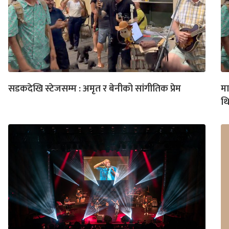
सडकदेखि स्टेजसम्म : अमृत र बेनीको सांगीतिक प्रेम
मा
थि