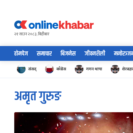
Skip
to
content
२१ साउन २०८३, बिहीबार
होमपेज
समाचार
बिजनेस
जीवनशैली
मनोरञ्ज
संसद्
काँग्रेस
गगन थापा
शेरबहाद
अमृत गुरुङ