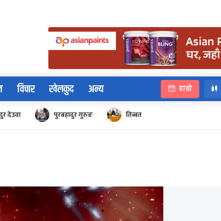
न
विचार
खेलकुद
अन्य
पात्रो
ुर देउवा
पुरबहादुर गुरुङ
तिब्बत