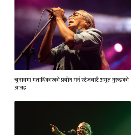
चुनावमा मताधिकारको प्रयोग गर्न स्टेजबाटै अमृत गुरुङको
आग्रह