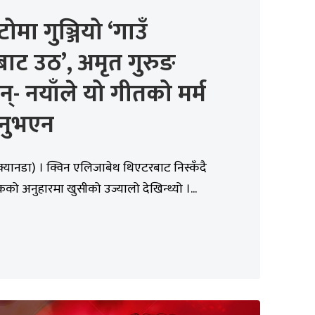
टोमा गुञ्जियो ‘गाउँ
बाट उठ’, अमृत गुरुङ
न्- नयाँले यो गीतको मर्म
सनुभएन
(क्यानडा) । क्विन एलिजाबेथ थिएटरबाट निस्कँदै
्शकको अनुहारमा खुसीको उज्यालो देखिन्थ्यो ।...