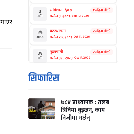
संविधान दिवस
१ महिना बाँकी
३
-
असोज ३, २०८३
Sep 19, 2026
शनि
ोगाएर
घटस्थापना
२ महिना बाँकी
२५
-
असोज २५, २०८३
Oct 11, 2026
आइत
फूलपाती
२ महिना बाँकी
३१
-
असोज ३१ , २०८३
Oct 17, 2026
शनि
कार्तिक सङ्क्रान्ति
२ महिना बाँकी
१
सिफारिस
-
कार्तिक १, २०८३
Oct 18, 2026
आइत
महानवमी
२ महिना बाँकी
३
-
कार्तिक ३, २०८३
Oct 20, 2026
मंगल
७८४ प्राध्यापक : तलब
त्रिविमा बुझ्छन्, काम
विजयादशमी
२ महिना बाँकी
४
निजीमा गर्छन्
-
कार्तिक ४, २०८३
Oct 21, 2026
बुध