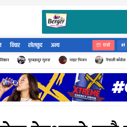
न
विचार
खेलकुद
अन्य
पात्रो
रतिष्ठान
पुरबहादुर गुरुङ
नाइट भिजन
नेपाली काँग्रेस