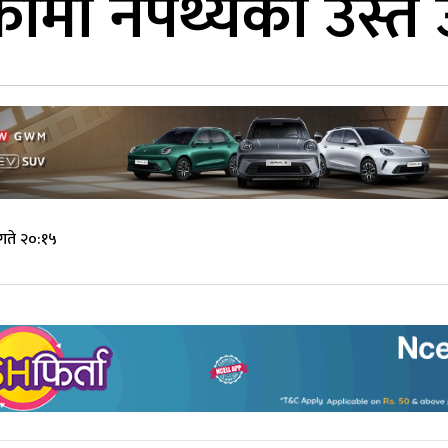
्कोमा नेपथ्यको उस्तै
गते २०:१५