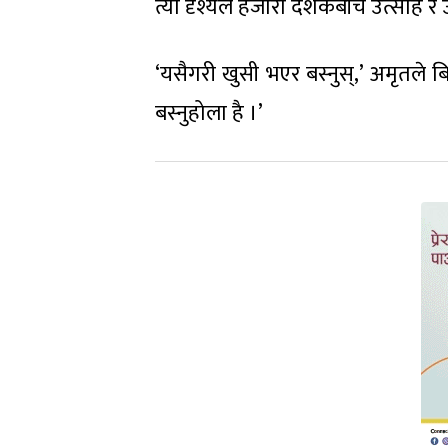
त्यो दृश्यले हजारौँ दर्शकबीच उत्साह 
‘यसैगरी खुसी भएर बस्नुस्,’ अमृतले 
बस्नुहोला है ।’