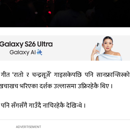
ीत ‘रातो र चन्द्रसूर्जे’ गाइसकेपछि पनि सानफ्रान्सिस्को
खचाखच भरिएका दर्शक उल्लासमा उफ्रिरहेकै थिए ।
पनि सँगसँगै गाउँदै नाचिरहेकै देखिन्थे ।