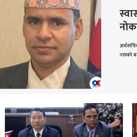
स्वा
नो
अर्थसचिव
नसक्ने बत