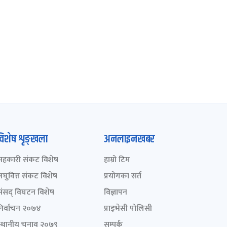
विशेष शृङ्खला
अनलाइनखबर
सहकारी संकट विशेष
हाम्रो टिम
लघुवित्त संकट विशेष
प्रयोगका सर्त
संसद् विघटन विशेष
विज्ञापन
निर्वाचन २०७४
प्राइभेसी पोलिसी
स्थानीय चुनाव २०७९
सम्पर्क