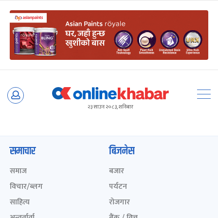
Skip
to
२३ साउन २०८३, शनिबार
content
समाचार
बिजनेस
समाज
बजार
विचार/ब्लग
पर्यटन
साहित्य
रोजगार
अन्तर्वार्ता
बैंक / वित्त