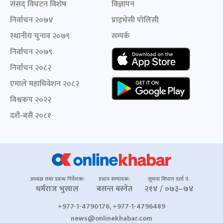
संसद् विघटन विशेष
विज्ञापन
निर्वाचन २०७४
प्राइभेसी पोलिसी
स्थानीय चुनाव २०७९
सम्पर्क
निर्वाचन २०७९
निर्वाचन २०८२
एमाले महाधिवेशन २०८२
विश्वकप २०२२
दशैं-बसैं २०८१
अध्यक्ष तथा प्रबन्ध निर्देशक:
प्रधान सम्पादक:
सूचना विभाग दर्ता नं.
धर्मराज भुसाल
बसन्त बस्नेत
२१४ / ०७३–७४
+977-1-4790176, +977-1-4796489
news@onlinekhabar.com