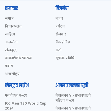
समाचार
बिजनेस
समाज
बजार
विचार/ब्लग
पर्यटन
साहित्य
रोजगार
अन्तर्वार्ता
बैंक / वित्त
खेलकुद़़
अटो
जीवनशैली/स्वास्थ्य
सूचना-प्रविधि
प्रवास
अन्तर्राष्ट्रिय
खेलकुद लाईभ
अनलाइनखबर सूची
एनपीएल २०८१
नेपालका ५० प्रभावशाली
महिला २०८२
ICC Men T20 World Cup
2024
नेपालका ५० प्रभावशाली