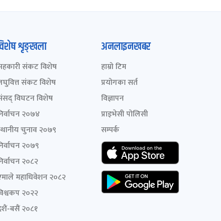
विशेष शृङ्खला
अनलाइनखबर
सहकारी संकट विशेष
हाम्रो टिम
लघुवित्त संकट विशेष
प्रयोगका सर्त
संसद् विघटन विशेष
विज्ञापन
निर्वाचन २०७४
प्राइभेसी पोलिसी
स्थानीय चुनाव २०७९
सम्पर्क
निर्वाचन २०७९
निर्वाचन २०८२
एमाले महाधिवेशन २०८२
विश्वकप २०२२
शैं-बसैं २०८१