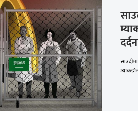
साउ
म्या
दर्
साउदीमा 
म्याकडोना