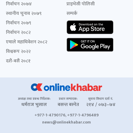
निर्वाचन २०७४
प्राइभेसी पोलिसी
स्थानीय चुनाव २०७९
सम्पर्क
निर्वाचन २०७९
निर्वाचन २०८२
एमाले महाधिवेशन २०८२
विश्वकप २०२२
दशैं-बसैं २०८१
अध्यक्ष तथा प्रबन्ध निर्देशक:
प्रधान सम्पादक:
सूचना विभाग दर्ता नं.
धर्मराज भुसाल
बसन्त बस्नेत
२१४ / ०७३–७४
+977-1-4790176, +977-1-4796489
news@onlinekhabar.com