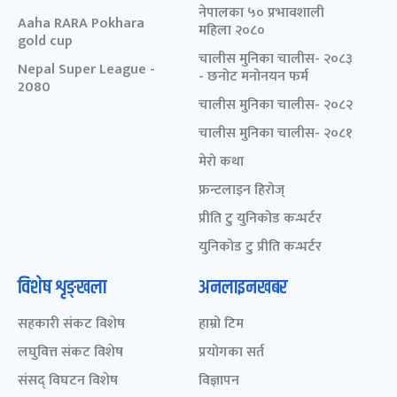
नेपालका ५० प्रभावशाली
Aaha RARA Pokhara
महिला २०८०
gold cup
चालीस मुनिका चालीस- २०८३
Nepal Super League -
- छनोट मनोनयन फर्म
2080
चालीस मुनिका चालीस- २०८२
चालीस मुनिका चालीस- २०८१
मेरो कथा
फ्रन्टलाइन हिरोज्
प्रीति टु युनिकोड कन्भर्टर
युनिकोड टु प्रीति कन्भर्टर
विशेष शृङ्खला
अनलाइनखबर
सहकारी संकट विशेष
हाम्रो टिम
लघुवित्त संकट विशेष
प्रयोगका सर्त
संसद् विघटन विशेष
विज्ञापन