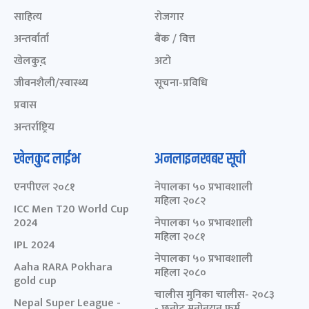
साहित्य
रोजगार
अन्तर्वार्ता
बैंक / वित्त
खेलकुद़़
अटो
जीवनशैली/स्वास्थ्य
सूचना-प्रविधि
प्रवास
अन्तर्राष्ट्रिय
खेलकुद लाईभ
अनलाइनखबर सूची
एनपीएल २०८१
नेपालका ५० प्रभावशाली
महिला २०८२
ICC Men T20 World Cup
2024
नेपालका ५० प्रभावशाली
महिला २०८१
IPL 2024
नेपालका ५० प्रभावशाली
Aaha RARA Pokhara
महिला २०८०
gold cup
चालीस मुनिका चालीस- २०८३
Nepal Super League -
- छनोट मनोनयन फर्म