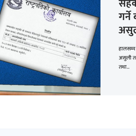
सहक
गर्न
असुल
हालसम्म
असुली त
तथा...