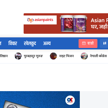
न
विचार
खेलकुद
अन्य
पात्रो
रतिष्ठान
पुरबहादुर गुरुङ
नाइट भिजन
नेपाली काँग्रेस