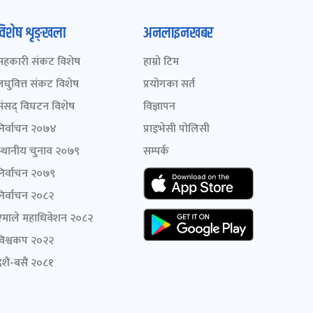
विशेष शृङ्खला
अनलाइनखबर
सहकारी संकट विशेष
हाम्रो टिम
लघुवित्त संकट विशेष
प्रयोगका सर्त
संसद् विघटन विशेष
विज्ञापन
निर्वाचन २०७४
प्राइभेसी पोलिसी
स्थानीय चुनाव २०७९
सम्पर्क
निर्वाचन २०७९
निर्वाचन २०८२
एमाले महाधिवेशन २०८२
विश्वकप २०२२
शैं-बसैं २०८१