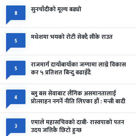
सुनचाँदीको मूल्य बढ्यो
८
मधेशमा भयको रोटी सेक्दै सीके राउत
५
राजमार्ग दायाँबायाँका जग्गामा लाग्ने विकास
५
कर ५ प्रतिशत बिन्दु बढाइँदै
ब्लु बस सेवाबाट लैंगिक असमानतालाई
४
प्रोत्साहन नगर्ने नीति लिएका हौं : मन्त्री बादी
एमाले महासचिवको दाबी- रास्वपाको पतन
३
उदय जत्तिकै छिटो हुन्छ