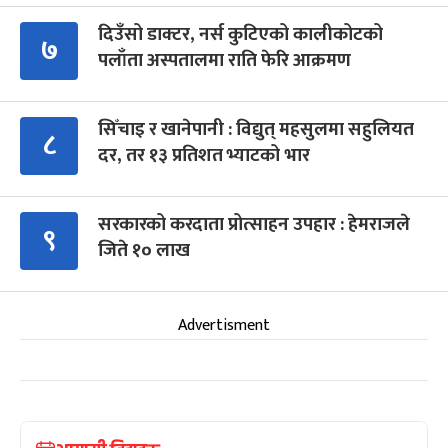
दिउँसो डाक्टर, नर्स कुटिएको कालीकोटको
७
पलाँता अस्पतालमा राति फेरि आक्रमण
सिँचाइ र खानेपानी : विद्युत् महसुलमा सहुलियत
८
दर, तर १३ प्रतिशत भ्याटको भार
सरकारको करदाता प्रोत्साहन उपहार : हेमराजले
९
जिते १० लाख
Advertisment