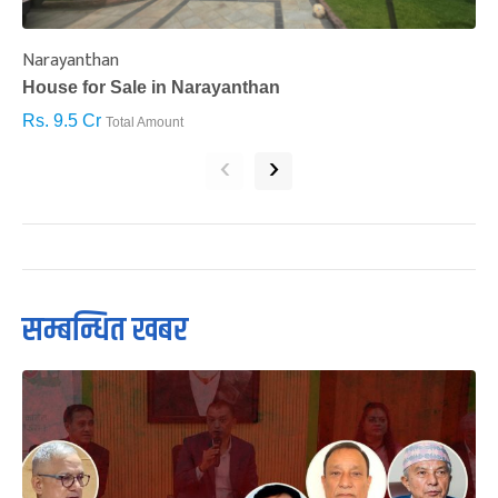
Narayanthan
I
House for Sale in Narayanthan
H
Rs. 9.5 Cr
R
Total Amount
‹
›
सम्बन्धित खबर