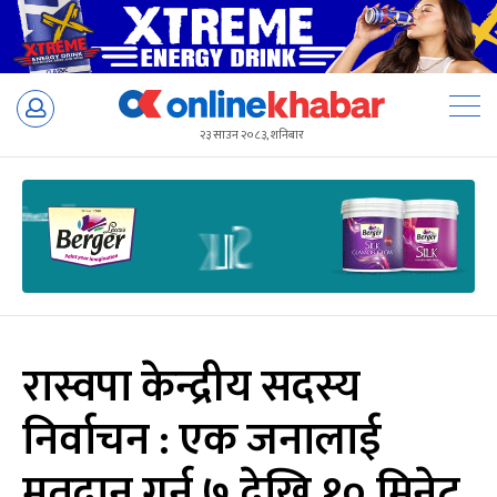
Skip
to
२३ साउन २०८३, शनिबार
content
रास्वपा केन्द्रीय सदस्य
निर्वाचन : एक जनालाई
मतदान गर्न ७ देखि १० मिनेट,