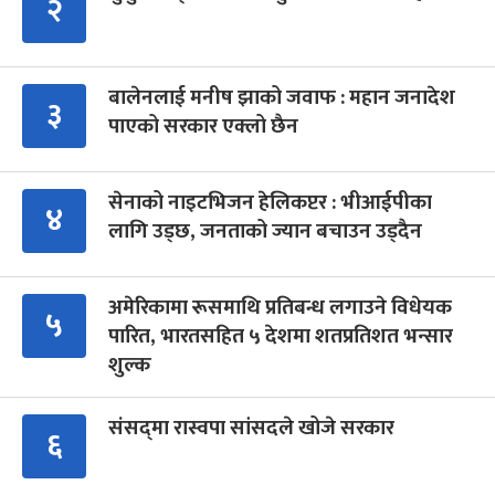
२
बालेनलाई मनीष झाको जवाफ : महान जनादेश
३
पाएको सरकार एक्लो छैन
सेनाको नाइटभिजन हेलिकप्टर : भीआईपीका
४
लागि उड्छ, जनताको ज्यान बचाउन उड्दैन
अमेरिकामा रूसमाथि प्रतिबन्ध लगाउने विधेयक
५
पारित, भारतसहित ५ देशमा शतप्रतिशत भन्सार
शुल्क
संसद्‍मा रास्वपा सांसदले खोजे सरकार
६