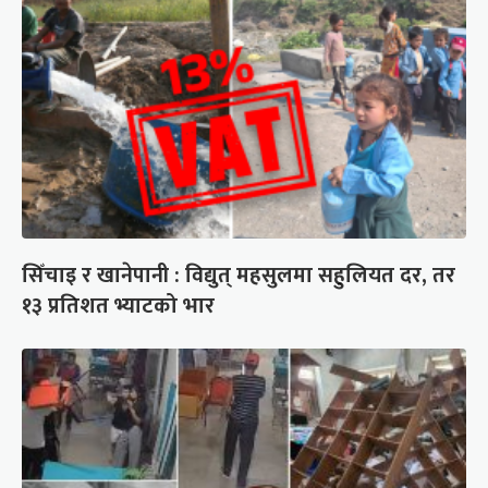
सिँचाइ र खानेपानी : विद्युत् महसुलमा सहुलियत दर, तर
१३ प्रतिशत भ्याटको भार