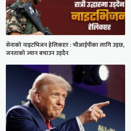
सेनाको नाइटभिजन हेलिकप्टर : भीआईपीका लागि उड्छ,
जनताको ज्यान बचाउन उड्दैन