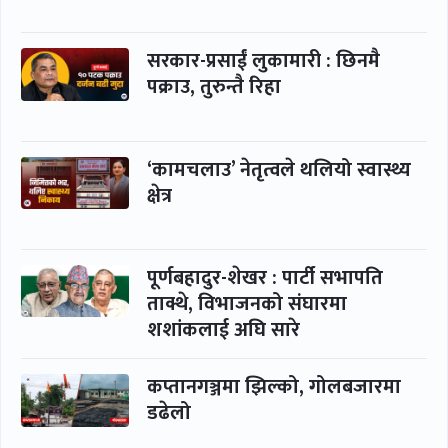
सरकार-प्रसाईं लुकामारी : छिनमै
पक्राउ, तुरुन्तै रिहा
‘कामचलाउ’ नेतृत्वले थलियो स्वास्थ्य
क्षेत्र
पूर्णबहादुर-शेखर : पार्टी सभापति
ताक्थे, विभाजनको संघारमा
शशांकलाई अघि सारे
कप्तानगञ्जमा झिल्को, गोलबजारमा
डढेलो