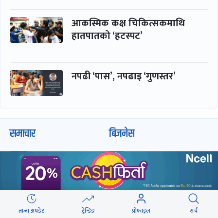
आकस्मिक कक्ष चिकित्सकमाथि
हातपातको ‘हटस्पट’
नपढी ‘पास’, नपढाइ ‘गुणस्तर’
समाचार
बिजनेस
समाज
बजार
विचार/ब्लग
पर्यटन
साहित्य
रोजगार
अन्तर्वार्ता
बैंक / वित्त
ताजा अपडेट
ट्रेन्डिङ
प्रोफाइल
सर्च
खेलकुद़़
अटो