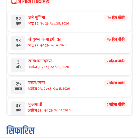
आगामी बिदाहरु
जनै पूर्णिमा
२० दिन बाँकी
१२
-
भाद्र १२, २०८३
Aug 28, 2026
शुक्र
श्रीकृष्ण जन्माष्टमी व्रत
२७ दिन बाँकी
१९
-
भाद्र १९, २०८३
Sep 4, 2026
शुक्र
संविधान दिवस
१ महिना बाँकी
३
-
असोज ३, २०८३
Sep 19, 2026
शनि
घटस्थापना
२ महिना बाँकी
२५
-
असोज २५, २०८३
Oct 11, 2026
आइत
फूलपाती
२ महिना बाँकी
३१
-
असोज ३१ , २०८३
Oct 17, 2026
शनि
कार्तिक सङ्क्रान्ति
२ महिना बाँकी
१
सिफारिस
-
कार्तिक १, २०८३
Oct 18, 2026
आइत