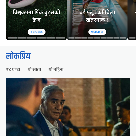
विश्वकपमा पिंक बुट्सको
बर्ड फ्लू : कतिबेला
क्रेज
खतरनाक ?
6
STORIES
9
STORIES
लोकप्रिय
२४ घण्टा
यो साता
यो महिना