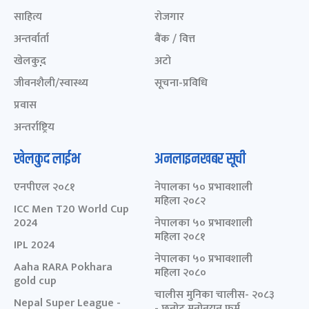
साहित्य
रोजगार
अन्तर्वार्ता
बैंक / वित्त
खेलकुद़़
अटो
जीवनशैली/स्वास्थ्य
सूचना-प्रविधि
प्रवास
अन्तर्राष्ट्रिय
खेलकुद लाईभ
अनलाइनखबर सूची
एनपीएल २०८१
नेपालका ५० प्रभावशाली
महिला २०८२
ICC Men T20 World Cup
2024
नेपालका ५० प्रभावशाली
महिला २०८१
IPL 2024
नेपालका ५० प्रभावशाली
Aaha RARA Pokhara
महिला २०८०
gold cup
चालीस मुनिका चालीस- २०८३
Nepal Super League -
- छनोट मनोनयन फर्म