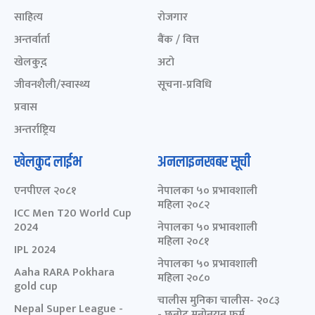
साहित्य
रोजगार
अन्तर्वार्ता
बैंक / वित्त
खेलकुद़़
अटो
जीवनशैली/स्वास्थ्य
सूचना-प्रविधि
प्रवास
अन्तर्राष्ट्रिय
खेलकुद लाईभ
अनलाइनखबर सूची
एनपीएल २०८१
नेपालका ५० प्रभावशाली
महिला २०८२
ICC Men T20 World Cup
2024
नेपालका ५० प्रभावशाली
महिला २०८१
IPL 2024
नेपालका ५० प्रभावशाली
Aaha RARA Pokhara
महिला २०८०
gold cup
चालीस मुनिका चालीस- २०८३
Nepal Super League -
- छनोट मनोनयन फर्म