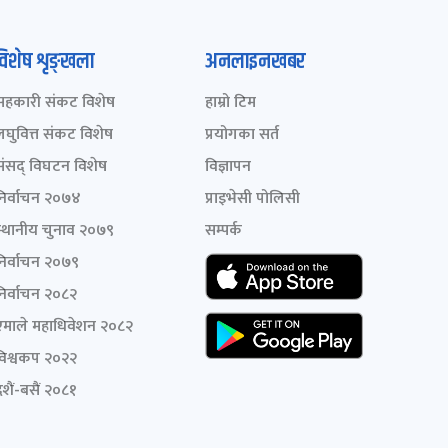
विशेष शृङ्खला
अनलाइनखबर
सहकारी संकट विशेष
हाम्रो टिम
लघुवित्त संकट विशेष
प्रयोगका सर्त
संसद् विघटन विशेष
विज्ञापन
निर्वाचन २०७४
प्राइभेसी पोलिसी
स्थानीय चुनाव २०७९
सम्पर्क
निर्वाचन २०७९
निर्वाचन २०८२
एमाले महाधिवेशन २०८२
विश्वकप २०२२
शैं-बसैं २०८१