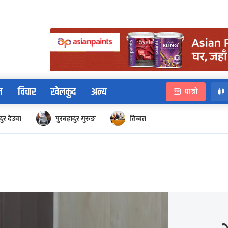
न
विचार
खेलकुद
अन्य
पात्रो
ुर देउवा
पुरबहादुर गुरुङ
तिब्बत