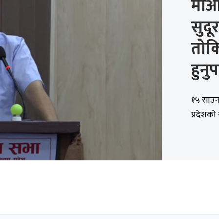
माओ
सुदू
तोकि
हुनुप
१५ साउन,
प्रदेशको 