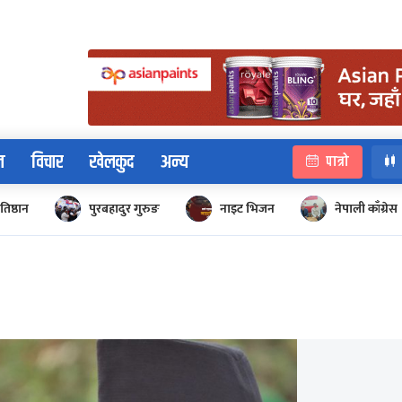
न
विचार
खेलकुद
अन्य
पात्रो
रतिष्ठान
पुरबहादुर गुरुङ
नाइट भिजन
नेपाली काँग्रेस