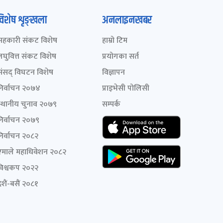
विशेष शृङ्खला
अनलाइनखबर
सहकारी संकट विशेष
हाम्रो टिम
लघुवित्त संकट विशेष
प्रयोगका सर्त
संसद् विघटन विशेष
विज्ञापन
निर्वाचन २०७४
प्राइभेसी पोलिसी
स्थानीय चुनाव २०७९
सम्पर्क
निर्वाचन २०७९
निर्वाचन २०८२
एमाले महाधिवेशन २०८२
विश्वकप २०२२
शैं-बसैं २०८१