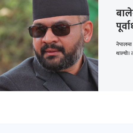
बाल
पूर्
नेपालमा 
थाल्यो। त