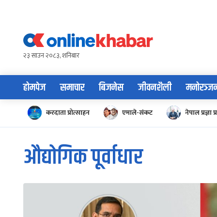
Skip
to
content
२३ साउन २०८३, शनिबार
होमपेज
समाचार
बिजनेस
जीवनशैली
मनोरञ्ज
करदाता प्रोत्साहन
एमाले-संकट
नेपाल प्रज्ञा प्
औद्योगिक पूर्वाधार