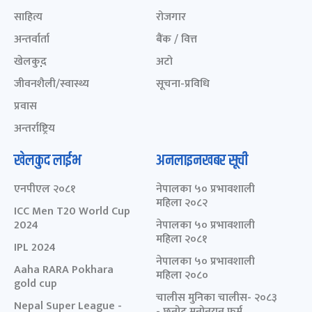
साहित्य
रोजगार
अन्तर्वार्ता
बैंक / वित्त
खेलकुद़़
अटो
जीवनशैली/स्वास्थ्य
सूचना-प्रविधि
प्रवास
अन्तर्राष्ट्रिय
खेलकुद लाईभ
अनलाइनखबर सूची
एनपीएल २०८१
नेपालका ५० प्रभावशाली
महिला २०८२
ICC Men T20 World Cup
2024
नेपालका ५० प्रभावशाली
महिला २०८१
IPL 2024
नेपालका ५० प्रभावशाली
Aaha RARA Pokhara
महिला २०८०
gold cup
चालीस मुनिका चालीस- २०८३
Nepal Super League -
- छनोट मनोनयन फर्म