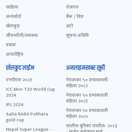
साहित्य
रोजगार
अन्तर्वार्ता
बैंक / वित्त
खेलकुद़़
अटो
जीवनशैली/स्वास्थ्य
सूचना-प्रविधि
प्रवास
अन्तर्राष्ट्रिय
खेलकुद लाईभ
अनलाइनखबर सूची
एनपीएल २०८१
नेपालका ५० प्रभावशाली
महिला २०८२
ICC Men T20 World Cup
2024
नेपालका ५० प्रभावशाली
महिला २०८१
IPL 2024
नेपालका ५० प्रभावशाली
Aaha RARA Pokhara
महिला २०८०
gold cup
चालीस मुनिका चालीस- २०८३
Nepal Super League -
- छनोट मनोनयन फर्म