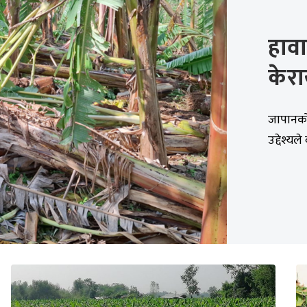
हावा
केरा
जापानको 
उद्देश्य