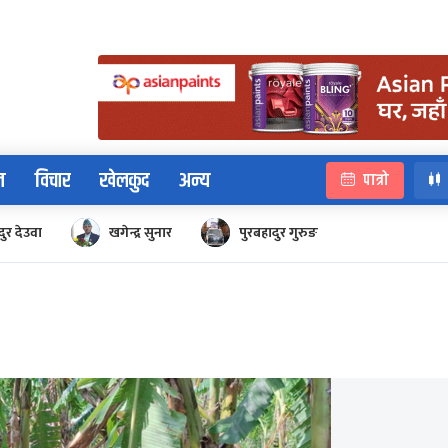
न
विचार
खेलकुद
अन्य
पात्रो
ुर देउवा
खगेन्द्र सुनार
पुरबहादुर गुरुङ