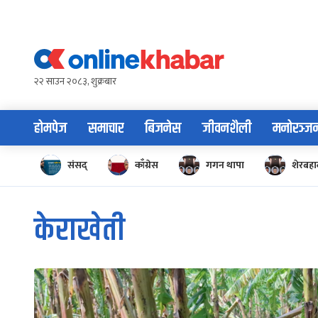
Skip
to
content
२२ साउन २०८३, शुक्रबार
होमपेज
समाचार
बिजनेस
जीवनशैली
मनोरञ्ज
संसद्
काँग्रेस
गगन थापा
शेरबहाद
केराखेती