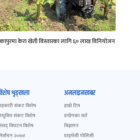
कापुरमा केरा खेती विस्तारका लागि ६० लाख विनियोजन
विशेष शृङ्खला
अनलाइनखबर
सहकारी संकट विशेष
हाम्रो टिम
लघुवित्त संकट विशेष
प्रयोगका सर्त
संसद् विघटन विशेष
विज्ञापन
निर्वाचन २०७४
प्राइभेसी पोलिसी