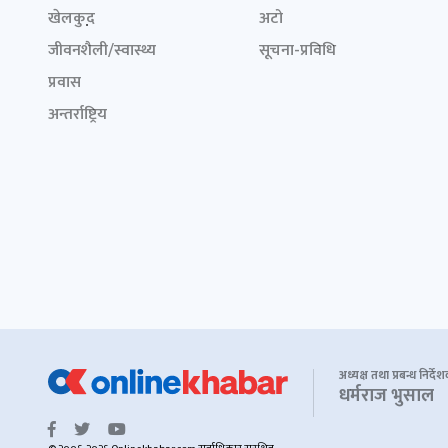
खेलकुद़़
अटो
जीवनशैली/स्वास्थ्य
सूचना-प्रविधि
प्रवास
अन्तर्राष्ट्रिय
अध्यक्ष तथा प्रबन्ध निर्दे
धर्मराज भुसाल