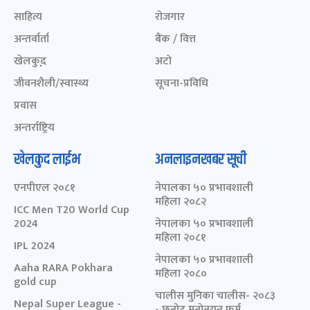
साहित्य
रोजगार
अन्तर्वार्ता
बैंक / वित्त
खेलकुद़़
अटो
जीवनशैली/स्वास्थ्य
सूचना-प्रविधि
प्रवास
अन्तर्राष्ट्रिय
खेलकुद लाईभ
अनलाइनखबर सूची
एनपीएल २०८१
नेपालका ५० प्रभावशाली
महिला २०८२
ICC Men T20 World Cup
2024
नेपालका ५० प्रभावशाली
महिला २०८१
IPL 2024
नेपालका ५० प्रभावशाली
Aaha RARA Pokhara
महिला २०८०
gold cup
चालीस मुनिका चालीस- २०८३
Nepal Super League -
- छनोट मनोनयन फर्म