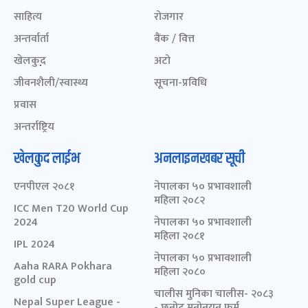
साहित्य
रोजगार
अन्तर्वार्ता
बैंक / वित्त
खेलकुद़़
अटो
जीवनशैली/स्वास्थ्य
सूचना-प्रविधि
प्रवास
अन्तर्राष्ट्रिय
खेलकुद लाईभ
अनलाइनखबर सूची
एनपीएल २०८१
नेपालका ५० प्रभावशाली
महिला २०८२
ICC Men T20 World Cup
2024
नेपालका ५० प्रभावशाली
महिला २०८१
IPL 2024
नेपालका ५० प्रभावशाली
Aaha RARA Pokhara
महिला २०८०
gold cup
चालीस मुनिका चालीस- २०८३
Nepal Super League -
- छनोट मनोनयन फर्म