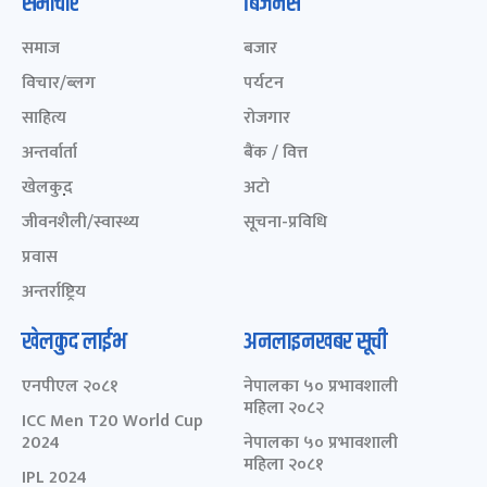
समाचार
बिजनेस
समाज
बजार
विचार/ब्लग
पर्यटन
साहित्य
रोजगार
अन्तर्वार्ता
बैंक / वित्त
खेलकुद़़
अटो
जीवनशैली/स्वास्थ्य
सूचना-प्रविधि
प्रवास
अन्तर्राष्ट्रिय
खेलकुद लाईभ
अनलाइनखबर सूची
एनपीएल २०८१
नेपालका ५० प्रभावशाली
महिला २०८२
ICC Men T20 World Cup
2024
नेपालका ५० प्रभावशाली
महिला २०८१
IPL 2024