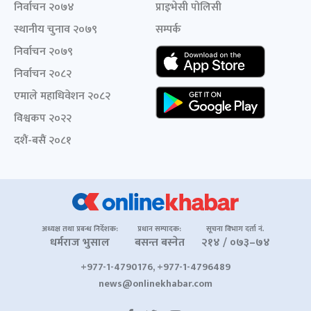
निर्वाचन २०७४
प्राइभेसी पोलिसी
स्थानीय चुनाव २०७९
सम्पर्क
निर्वाचन २०७९
निर्वाचन २०८२
एमाले महाधिवेशन २०८२
विश्वकप २०२२
दशैं-बसैं २०८१
अध्यक्ष तथा प्रबन्ध निर्देशक:
प्रधान सम्पादक:
सूचना विभाग दर्ता नं.
धर्मराज भुसाल
बसन्त बस्नेत
२१४ / ०७३–७४
+977-1-4790176, +977-1-4796489
news@onlinekhabar.com