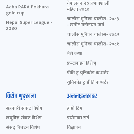
नेपालका ५० प्रभावशाली
Aaha RARA Pokhara
महिला २०८०
gold cup
चालीस मुनिका चालीस- २०८३
Nepal Super League -
- छनोट मनोनयन फर्म
2080
चालीस मुनिका चालीस- २०८२
चालीस मुनिका चालीस- २०८१
मेरो कथा
फ्रन्टलाइन हिरोज्
प्रीति टु युनिकोड कन्भर्टर
युनिकोड टु प्रीति कन्भर्टर
विशेष शृङ्खला
अनलाइनखबर
सहकारी संकट विशेष
हाम्रो टिम
लघुवित्त संकट विशेष
प्रयोगका सर्त
संसद् विघटन विशेष
विज्ञापन