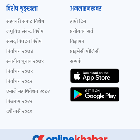
विशेष शृङ्खला
अनलाइनखबर
सहकारी संकट विशेष
हाम्रो टिम
लघुवित्त संकट विशेष
प्रयोगका सर्त
संसद् विघटन विशेष
विज्ञापन
निर्वाचन २०७४
प्राइभेसी पोलिसी
स्थानीय चुनाव २०७९
सम्पर्क
निर्वाचन २०७९
निर्वाचन २०८२
एमाले महाधिवेशन २०८२
विश्वकप २०२२
दशैं-बसैं २०८१