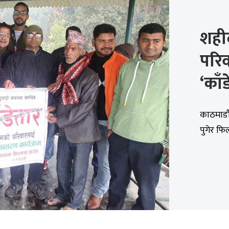
शही
परि
‘काँ
काठमाडौं
पुगेर फि