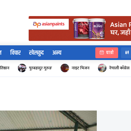
न
विचार
खेलकुद
अन्य
पात्रो
रतिष्ठान
पुरबहादुर गुरुङ
नाइट भिजन
नेपाली काँग्रेस