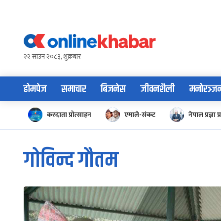
Skip
to
content
२२ साउन २०८३, शुक्रबार
होमपेज
समाचार
बिजनेस
जीवनशैली
मनोरञ्ज
करदाता प्रोत्साहन
एमाले-संकट
नेपाल प्रज्ञा प्
गोविन्द गौतम