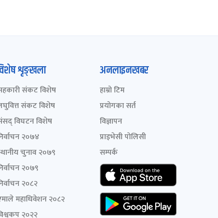
विशेष शृङ्खला
अनलाइनखबर
सहकारी संकट विशेष
हाम्रो टिम
लघुवित्त संकट विशेष
प्रयोगका सर्त
संसद् विघटन विशेष
विज्ञापन
निर्वाचन २०७४
प्राइभेसी पोलिसी
स्थानीय चुनाव २०७९
सम्पर्क
निर्वाचन २०७९
निर्वाचन २०८२
एमाले महाधिवेशन २०८२
विश्वकप २०२२