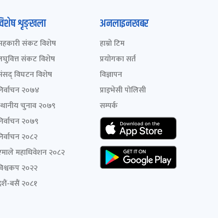
विशेष शृङ्खला
अनलाइनखबर
सहकारी संकट विशेष
हाम्रो टिम
लघुवित्त संकट विशेष
प्रयोगका सर्त
संसद् विघटन विशेष
विज्ञापन
निर्वाचन २०७४
प्राइभेसी पोलिसी
स्थानीय चुनाव २०७९
सम्पर्क
निर्वाचन २०७९
निर्वाचन २०८२
एमाले महाधिवेशन २०८२
विश्वकप २०२२
शैं-बसैं २०८१