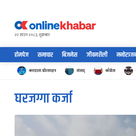
Skip
to
content
२२ साउन २०८३, शुक्रबार
होमपेज
समाचार
बिजनेस
जीवनशैली
मनोरञ्ज
करदाता प्रोत्साहन
संसद्
काँग्रेस
घरजग्गा कर्जा