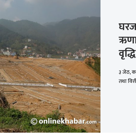
घरजग
ऋणात
वृद्धि
३ जेठ, क
तथा वित्त