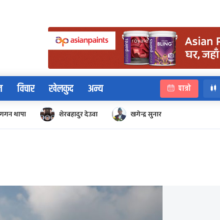
न
विचार
खेलकुद
अन्य
पात्रो
गगन थापा
शेरबहादुर देउवा
खगेन्द्र सुनार