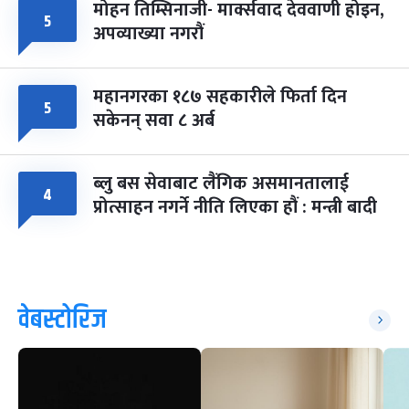
मोहन तिम्सिनाजी- मार्क्सवाद देववाणी होइन,
५
अपव्याख्या नगरौं
महानगरका १८७ सहकारीले फिर्ता दिन
५
सकेनन् सवा ८ अर्ब
ब्लु बस सेवाबाट लैंगिक असमानतालाई
४
प्रोत्साहन नगर्ने नीति लिएका हौं : मन्त्री बादी
वेबस्टोरिज