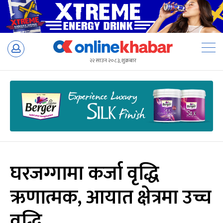
Skip
to
२२ साउन २०८३, शुक्रबार
content
घरजग्गामा कर्जा वृद्धि
ऋणात्मक, आयात क्षेत्रमा उच्च
वृद्धि