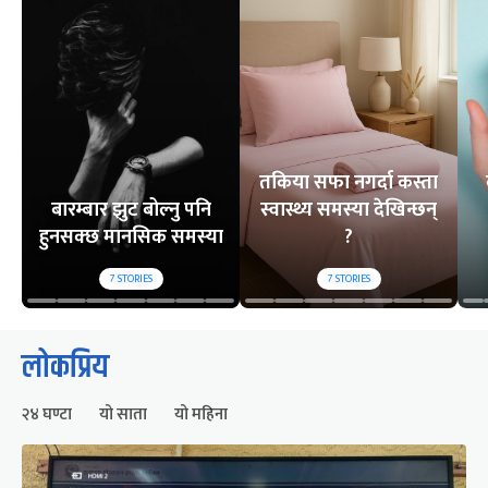
तकिया सफा नगर्दा कस्ता
बारम्बार झुट बोल्नु पनि
स्वास्थ्य समस्या देखिन्छन्
हुनसक्छ मानसिक समस्या
?
7
STORIES
7
STORIES
लोकप्रिय
२४ घण्टा
यो साता
यो महिना