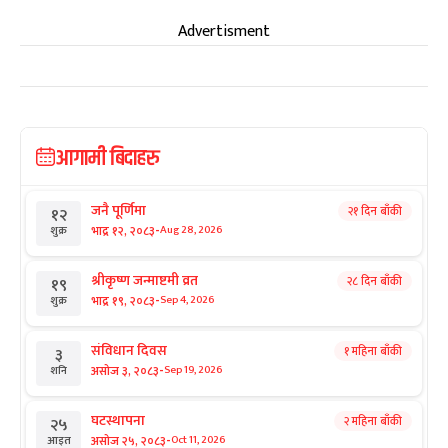
Advertisment
आगामी बिदाहरु
जनै पूर्णिमा
२१ दिन बाँकी
१२
-
भाद्र १२, २०८३
Aug 28, 2026
शुक्र
श्रीकृष्ण जन्माष्टमी व्रत
२८ दिन बाँकी
१९
-
भाद्र १९, २०८३
Sep 4, 2026
शुक्र
संविधान दिवस
१ महिना बाँकी
३
-
असोज ३, २०८३
Sep 19, 2026
शनि
घटस्थापना
२ महिना बाँकी
२५
-
असोज २५, २०८३
Oct 11, 2026
आइत