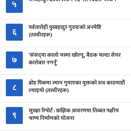
५
पर्वतारोही पुरबहादुर गुरुङको अन्त्येष्टि
६
(तस्वीरहरू)
‘संसद्‍मा कालो चस्मा खोल्नू, बैठक चल्दा सेयर
७
कारोबार नगर्नू’
ब्रोड पिकमा ज्यान गुमाएका युक्तको शव काठमाडौं
८
ल्याइयो (तस्वीरहरू)
सुरक्षा रिपोर्ट : प्राज्ञिक आवरणमा तिब्बत पक्षीय
९
भाष्य निर्माणको योजना