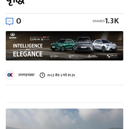
0
1.3K
SHARES
अनलाइनखबर
२०८३ जेठ ३ गते १९:३५