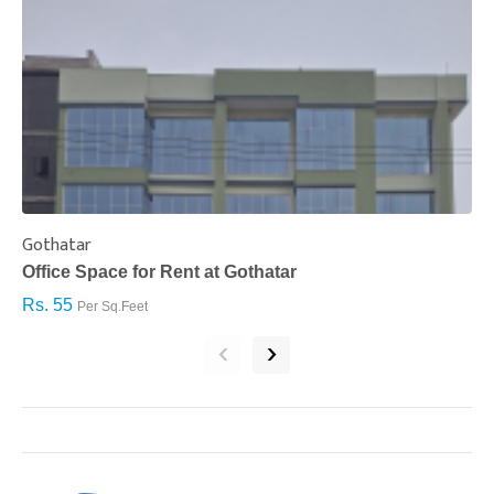
Gothatar
S
Office Space for Rent at Gothatar
H
Rs. 55
R
Per Sq.Feet
‹
›