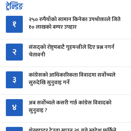
ट्रेन्डिङ
२५० रुपैयाँको सामान किनेका उपभोक्ताले जिते
१
१० लाखको बम्पर उपहार
संसद्को रोष्ट्रमबाटै गृहमन्त्रीले दिए प्रश्न नगर्न
२
चेतावनी
कांग्रेसको आधिकारिकता विवादमा सर्वोच्चले
३
सुरुदेखि सुनुवाइ गर्ने
अब सर्वोच्चले कसरी गर्छ कांग्रेस विवादको
४
सुनुवाइ ?
शेरबहादुर देउवा साउन २६ गते स्वदेश फर्किने