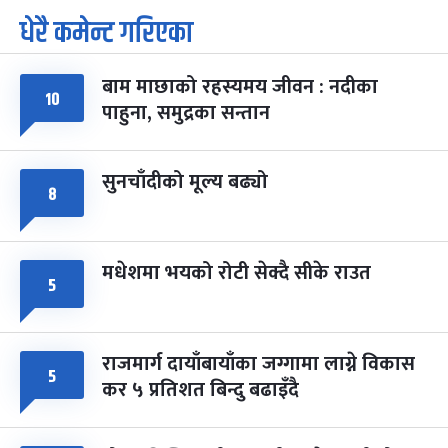
धेरै कमेन्ट गरिएका
पूर्णिमा व्रत
७ महिना बाँकी
७
-
चैत्र ७, २०८३
Mar 21, 2027
आइत
बाम माछाको रहस्यमय जीवन : नदीका
१०
फागुपूर्णिमा
७ महिना बाँकी
८
पाहुना, समुद्रका सन्तान
-
चैत्र ८, २०८३
Mar 22, 2027
सोम
सुनचाँदीको मूल्य बढ्यो
८
मधेशमा भयको रोटी सेक्दै सीके राउत
५
राजमार्ग दायाँबायाँका जग्गामा लाग्ने विकास
५
कर ५ प्रतिशत बिन्दु बढाइँदै