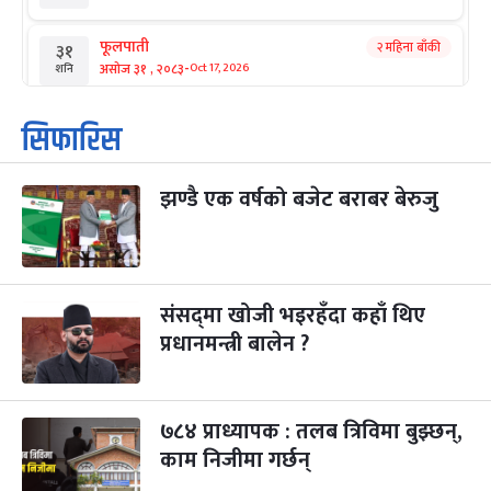
फूलपाती
२ महिना बाँकी
३१
-
असोज ३१ , २०८३
Oct 17, 2026
शनि
कार्तिक सङ्क्रान्ति
२ महिना बाँकी
१
सिफारिस
-
कार्तिक १, २०८३
Oct 18, 2026
आइत
झण्डै एक वर्षको बजेट बराबर बेरुजु
महानवमी
२ महिना बाँकी
३
-
कार्तिक ३, २०८३
Oct 20, 2026
मंगल
विजयादशमी
२ महिना बाँकी
४
-
कार्तिक ४, २०८३
Oct 21, 2026
बुध
संसद्‌मा खोजी भइरहँदा कहाँ थिए
प्रधानमन्त्री बालेन ?
पापा‌ङ्कुशा एकादशी व्रत
२ महिना बाँकी
५
-
कार्तिक ५, २०८३
Oct 22, 2026
बिहि
७८४ प्राध्यापक : तलब त्रिविमा बुझ्छन्,
कुकुर तिहार
३ महिना बाँकी
२२
-
कार्तिक २२, २०८३
काम निजीमा गर्छन्
Nov 8, 2026
आइत